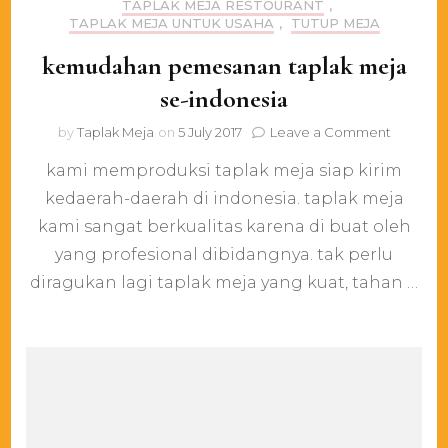
TAPLAK MEJA RESTOURANT
,
TAPLAK MEJA UNTUK USAHA
,
TUTUP MEJA
kemudahan pemesanan taplak meja
se-indonesia
on
by
Taplak Meja
on
5 July 2017
Leave a Comment
kemuda
kami memproduksi taplak meja siap kirim
pemesa
taplak
kedaerah-daerah di indonesia. taplak meja
meja
kami sangat berkualitas karena di buat oleh
se-
indonesi
yang profesional dibidangnya. tak perlu
diragukan lagi taplak meja yang kuat, tahan …