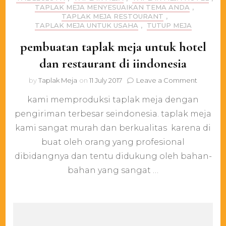
TAPLAK MEJA MENYESUAIKAN TEMA ANDA
,
TAPLAK MEJA RESTOURANT
,
TAPLAK MEJA UNTUK USAHA
,
TUTUP MEJA
pembuatan taplak meja untuk hotel
dan restaurant di iindonesia
on
by
Taplak Meja
on
11 July 2017
Leave a Comment
pembua
kami memproduksi taplak meja dengan
taplak
meja
pengiriman terbesar seindonesia. taplak meja
untuk
kami sangat murah dan berkualitas karena di
hotel
dan
buat oleh orang yang profesional
restaura
dibidangnya dan tentu didukung oleh bahan-
di
bahan yang sangat …
iindones