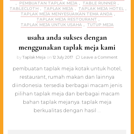
,
PEMBUATAN TAPLAK MEJA
,
TABLE RUNNER
,
TABLECLOTH
,
TAPLAK MEJA
,
TAPLAK MEJA HOTEL
,
TAPLAK MEJA MENYESUAIKAN TEMA ANDA
,
TAPLAK MEJA RESTOURANT
,
TAPLAK MEJA UNTUK USAHA
,
TUTUP MEJA
usaha anda sukses dengan
menggunakan taplak meja kami
on
by
Taplak Meja
on
12 July 2017
Leave a Comment
usaha
pembuatan taplak meja kotak untuk hotel,
anda
sukses
restaurant, rumah makan dan lainnya
dengan
diindonesia. tersedia berbagai macam jenis
menggu
taplak
pilihan taplak meja dan berbagai macam
meja
bahan taplak mejanya. taplak meja
kami
berkualitas dengan hasil …