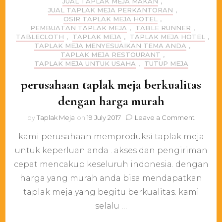
JUAL TAPLAK MEJA MAKAN
,
JUAL TAPLAK MEJA PERKANTORAN
,
OSIR TAPLAK MEJA HOTEL
,
PEMBUATAN TAPLAK MEJA
,
TABLE RUNNER
,
TABLECLOTH
,
TAPLAK MEJA
,
TAPLAK MEJA HOTEL
,
TAPLAK MEJA MENYESUAIKAN TEMA ANDA
,
TAPLAK MEJA RESTOURANT
,
TAPLAK MEJA UNTUK USAHA
,
TUTUP MEJA
perusahaan taplak meja berkualitas
dengan harga murah
on
by
Taplak Meja
on
19 July 2017
Leave a Comment
perusah
kami perusahaan memproduksi taplak meja
taplak
meja
untuk keperluan anda . akses dan pengiriman
berkuali
cepat mencakup keseluruh indonesia. dengan
dengan
harga
harga yang murah anda bisa mendapatkan
murah
taplak meja yang begitu berkualitas. kami
selalu …