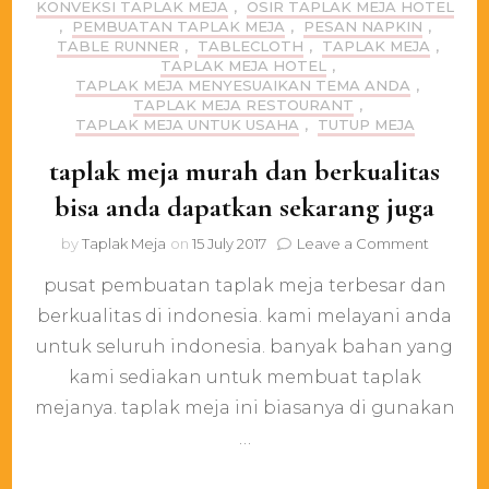
KONVEKSI TAPLAK MEJA
,
OSIR TAPLAK MEJA HOTEL
,
PEMBUATAN TAPLAK MEJA
,
PESAN NAPKIN
,
TABLE RUNNER
,
TABLECLOTH
,
TAPLAK MEJA
,
TAPLAK MEJA HOTEL
,
TAPLAK MEJA MENYESUAIKAN TEMA ANDA
,
TAPLAK MEJA RESTOURANT
,
TAPLAK MEJA UNTUK USAHA
,
TUTUP MEJA
taplak meja murah dan berkualitas
bisa anda dapatkan sekarang juga
on
by
Taplak Meja
on
15 July 2017
Leave a Comment
taplak
pusat pembuatan taplak meja terbesar dan
meja
murah
berkualitas di indonesia. kami melayani anda
dan
untuk seluruh indonesia. banyak bahan yang
berkuali
bisa
kami sediakan untuk membuat taplak
anda
mejanya. taplak meja ini biasanya di gunakan
dapatka
…
sekaran
juga