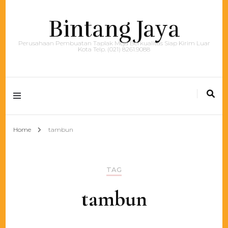
Bintang Jaya
Perusahaan Pembuatan Taplak Meja Berkualitas Siap Kirim Luar
Kota Telp. (021) 8261.9088
Home
tambun
TAG
tambun