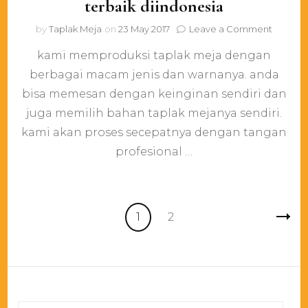
terbaik diindonesia
on
by
Taplak Meja
on
23 May 2017
Leave a Comment
pengus
kami memproduksi taplak meja dengan
konveks
taplak
berbagai macam jenis dan warnanya. anda
meja
bisa memesan dengan keinginan sendiri dan
terbaik
diindon
juga memilih bahan taplak mejanya sendiri.
kami akan proses secepatnya dengan tangan
profesional …
Posts
Page
Page
1
2
pagination