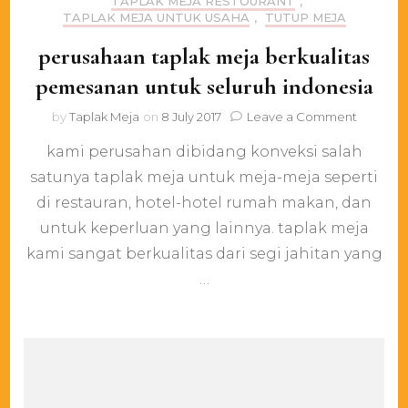
TAPLAK MEJA RESTOURANT
,
TAPLAK MEJA UNTUK USAHA
,
TUTUP MEJA
perusahaan taplak meja berkualitas
pemesanan untuk seluruh indonesia
on
by
Taplak Meja
on
8 July 2017
Leave a Comment
perusah
kami perusahan dibidang konveksi salah
taplak
meja
satunya taplak meja untuk meja-meja seperti
berkualit
di restauran, hotel-hotel rumah makan, dan
pemesa
untuk
untuk keperluan yang lainnya. taplak meja
seluruh
kami sangat berkualitas dari segi jahitan yang
indonesi
…