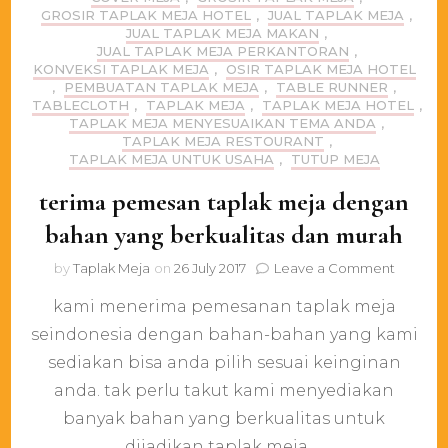
GROSIR TAPLAK MEJA HOTEL
,
JUAL TAPLAK MEJA
,
JUAL TAPLAK MEJA MAKAN
,
JUAL TAPLAK MEJA PERKANTORAN
,
KONVEKSI TAPLAK MEJA
,
OSIR TAPLAK MEJA HOTEL
,
PEMBUATAN TAPLAK MEJA
,
TABLE RUNNER
,
TABLECLOTH
,
TAPLAK MEJA
,
TAPLAK MEJA HOTEL
,
TAPLAK MEJA MENYESUAIKAN TEMA ANDA
,
TAPLAK MEJA RESTOURANT
,
TAPLAK MEJA UNTUK USAHA
,
TUTUP MEJA
terima pemesan taplak meja dengan
bahan yang berkualitas dan murah
on
by
Taplak Meja
on
26 July 2017
Leave a Comment
terima
kami menerima pemesanan taplak meja
pemesa
taplak
seindonesia dengan bahan-bahan yang kami
meja
sediakan bisa anda pilih sesuai keinginan
dengan
bahan
anda. tak perlu takut kami menyediakan
yang
banyak bahan yang berkualitas untuk
berkuali
dijadikan taplak meja …
dan