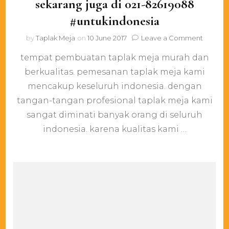
sekarang juga di 021-82619088
#untukindonesia
on
by
Taplak Meja
on
10 June 2017
Leave a Comment
butuh
tempat pembuatan taplak meja murah dan
taplak
meja?
berkualitas. pemesanan taplak meja kami
hubung
mencakup keseluruh indonesia. dengan
kami
sekaran
tangan-tangan profesional taplak meja kami
juga
sangat diminati banyak orang di seluruh
di
indonesia. karena kualitas kami …
021-
826190
#untuki