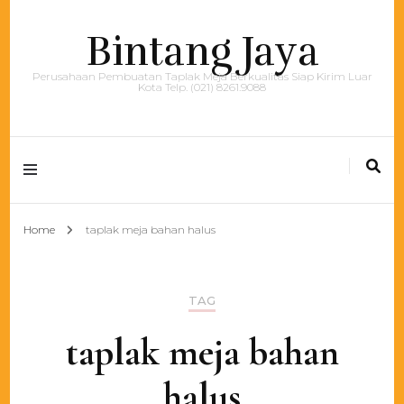
Bintang Jaya
Perusahaan Pembuatan Taplak Meja Berkualitas Siap Kirim Luar
Kota Telp. (021) 8261.9088
Home
taplak meja bahan halus
TAG
taplak meja bahan
halus