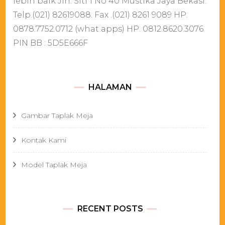
lebih baik Jln. Siti 1 No 40 Mustika Jaya Bekasi.
Telp.(021) 82619088. Fax .(021) 8261 9089 HP.
0878.7752.0712 (what apps) HP. 0812.8620.3076
PIN BB : 5D5E666F
HALAMAN
Gambar Taplak Meja
Kontak Kami
Model Taplak Meja
RECENT POSTS