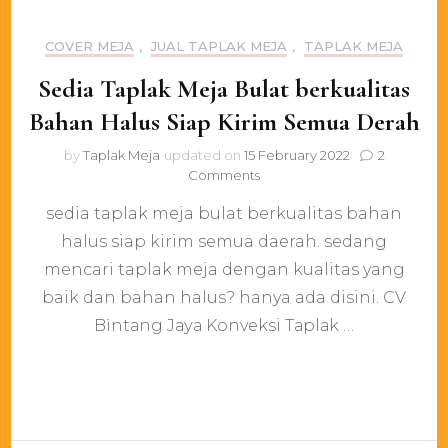
COVER MEJA
,
JUAL TAPLAK MEJA
,
TAPLAK MEJA
Sedia Taplak Meja Bulat berkualitas
Bahan Halus Siap Kirim Semua Derah
by
Taplak Meja
updated on
15 February 2022
2
on
Comments
Sedia
sedia taplak meja bulat berkualitas bahan
Taplak
Meja
halus siap kirim semua daerah. sedang
Bulat
mencari taplak meja dengan kualitas yang
berkualitas
Bahan
baik dan bahan halus? hanya ada disini. CV
Halus
Bіntаng Jауа Konveksi Tарlаk …
Siap
Kirim
Semua
Derah