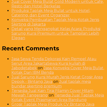
Jual Cover Meja Bulat Gold Modern untuk Cafe,
Resto dan Hotel Berkelas
Produksi Taplak Meja Bulat untuk Hotel,
Catering, dan Event Organizer
Konveksi Pembuatan Taplak Meja Kotak Jenis
Skirting di Jakarta
Detail yang Mengangkat Kelas Acara: Produksi
Sarung Kursi Premium untuk Tampilan Lebih
Elegan
Recent Comments
Jasa Sewa Tenda Dekorasi Kain Rempel Atau
Serut Area JakartaSewa Kursi kuliah di
Jabodetabek
on
Jasa Konveksi Cover Meja Bulat,
Kotak Dan IBM Benda
Jual Sarung Kursi Murah Jenis Ketat Grosir Area
Depok - Bintang Jaya
on
Jual taplak meja
bundar skerting premium
Tersedia Jual Kain Tirai Filamin Cover Hitam
Mewah Tangerang
on
Tersedia Jual Taplak Meja
Kotak Event Prasmanan Area Bandung
Grosir Taplak Meja Produk CV Bintang Jaya