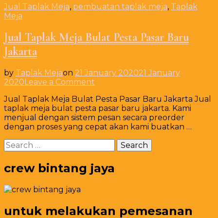
Jual Taplak Meja
,
pembuatan taplak meja
,
Taplak
Meja
Jual Taplak Meja Bulat Pesta Pasar Baru
Jakarta
by
Taplak Meja
on
21 January 2020
21 January
on
2020
Leave a Comment
Jual
Jual Taplak Meja Bulat Pesta Pasar Baru Jakarta Jual
Taplak
taplak meja bulat pesta pasar baru jakarta. Kami
Meja
menjual dengan sistem pesan secara preorder
Bulat
dengan proses yang cepat akan kami buatkan …
Pesta
Pasar
Search
Baru
for:
Jakarta
crew bintang jaya
untuk melakukan pemesanan