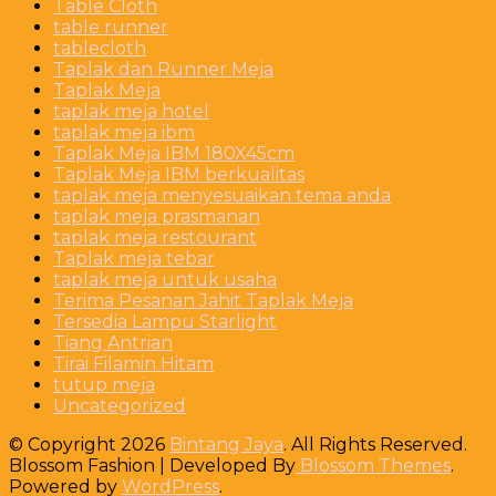
Table Cloth
table runner
tablecloth
Taplak dan Runner Meja
Taplak Meja
taplak meja hotel
taplak meja ibm
Taplak Meja IBM 180X45cm
Taplak Meja IBM berkualitas
taplak meja menyesuaikan tema anda
taplak meja prasmanan
taplak meja restourant
Taplak meja tebar
taplak meja untuk usaha
Terima Pesanan Jahit Taplak Meja
Tersedia Lampu Starlight
Tiang Antrian
Tirai Filamin Hitam
tutup meja
Uncategorized
© Copyright 2026
Bintang Jaya
. All Rights Reserved.
Blossom Fashion | Developed By
Blossom Themes
.
Powered by
WordPress
.