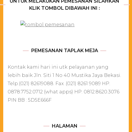
UNTUK MELAKUKAN PEMESANAN SILAHKAN
KLIK TOMBOL DIBAWAH INI :
PEMESANAN TAPLAK MEJA
Kontak kami hari ini utk pelayanan yang
lebih baik Jln. Siti 1 No 40 Mustika Jaya Bekasi.
Telp.(021) 82619088. Fax .(021) 8261 9089 HP.
0878.7752.0712 (what apps) HP. 0812.8620.3076
PIN BB : 5D5E666F
HALAMAN