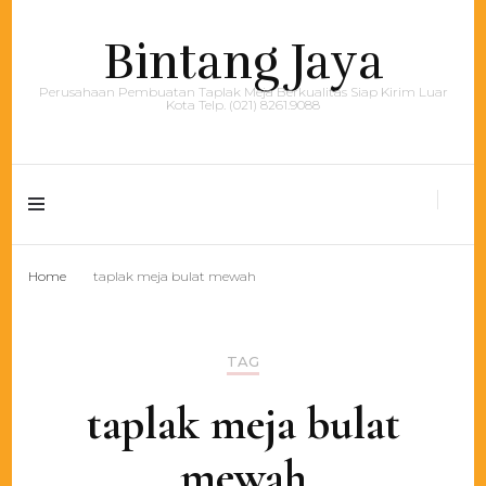
Bintang Jaya
Perusahaan Pembuatan Taplak Meja Berkualitas Siap Kirim Luar
Kota Telp. (021) 8261.9088
Home
taplak meja bulat mewah
TAG
taplak meja bulat
mewah