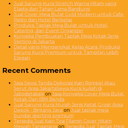
Jual Sarung Kursi Stretch Warna Hitam yang
Elastis dan Tahan Lama Bandung
Jual Cover Meja Bulat Gold Modern untuk Cafe,
Resto dan Hotel Berkelas
Produksi Taplak Meja Bulat untuk Hotel,
Catering, dan Event Organizer
Konveksi Pembuatan Taplak Meja Kotak Jenis
Skirting di Jakarta
Detail yang Mengangkat Kelas Acara: Produksi
Sarung Kursi Premium untuk Tampilan Lebih
Elegan
Recent Comments
Jasa Sewa Tenda Dekorasi Kain Rempel Atau
Serut Area JakartaSewa Kursi kuliah di
Jabodetabek
on
Jasa Konveksi Cover Meja Bulat,
Kotak Dan IBM Benda
Jual Sarung Kursi Murah Jenis Ketat Grosir Area
Depok - Bintang Jaya
on
Jual taplak meja
bundar skerting premium
Tersedia Jual Kain Tirai Filamin Cover Hitam
Mewah Tangerang
on
Tersedia Jual Taplak Meja