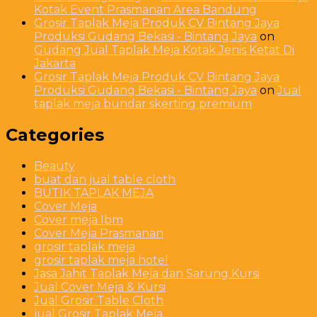
Kotak Event Prasmanan Area Bandung
Grosir Taplak Meja Produk CV Bintang Jaya
Produksi Gudang Bekasi - Bintang Jaya
on
Gudang Jual Taplak Meja Kotak Jenis Ketat Di
Jakarta
Grosir Taplak Meja Produk CV Bintang Jaya
Produksi Gudang Bekasi - Bintang Jaya
on
Jual
taplak meja bundar skerting premium
Categories
Beauty
buat dan jual table cloth
BUTIK TAPLAK MEJA
Cover Meja
Cover meja Ibm
Cover Meja Prasmanan
grosir taplak meja
grosir taplak meja hotel
Jasa Jahit Taplak Meja dan Sarung Kursi
Jual Cover Meja & Kursi
Jual Grosir Table Cloth
jual Grosir Taplak Meja