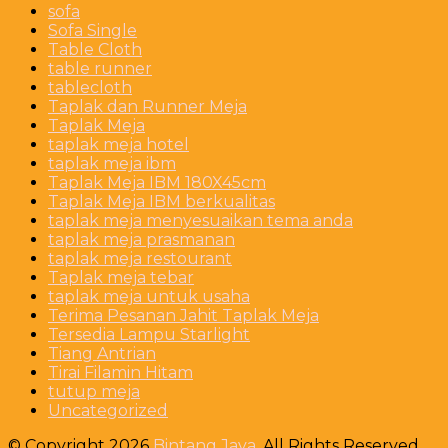
sofa
Sofa Single
Table Cloth
table runner
tablecloth
Taplak dan Runner Meja
Taplak Meja
taplak meja hotel
taplak meja ibm
Taplak Meja IBM 180X45cm
Taplak Meja IBM berkualitas
taplak meja menyesuaikan tema anda
taplak meja prasmanan
taplak meja restourant
Taplak meja tebar
taplak meja untuk usaha
Terima Pesanan Jahit Taplak Meja
Tersedia Lampu Starlight
Tiang Antrian
Tirai Filamin Hitam
tutup meja
Uncategorized
© Copyright 2026
Bintang Jaya
. All Rights Reserved.