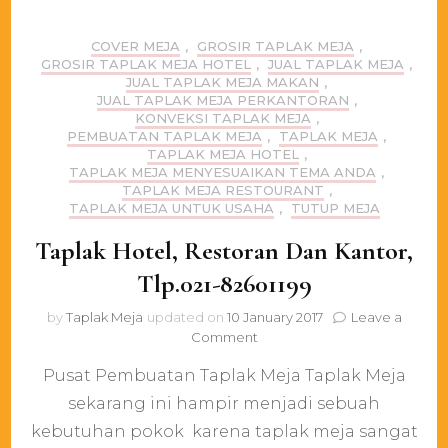
COVER MEJA
,
GROSIR TAPLAK MEJA
,
GROSIR TAPLAK MEJA HOTEL
,
JUAL TAPLAK MEJA
,
JUAL TAPLAK MEJA MAKAN
,
JUAL TAPLAK MEJA PERKANTORAN
,
KONVEKSI TAPLAK MEJA
,
PEMBUATAN TAPLAK MEJA
,
TAPLAK MEJA
,
TAPLAK MEJA HOTEL
,
TAPLAK MEJA MENYESUAIKAN TEMA ANDA
,
TAPLAK MEJA RESTOURANT
,
TAPLAK MEJA UNTUK USAHA
,
TUTUP MEJA
Taplak Hotel, Restoran Dan Kantor,
Tlp.021-82601199
by
Taplak Meja
updated on
10 January 2017
Leave a
on
Comment
Taplak
Pusat Pembuatan Taplak Meja Taplak Meja
Hotel,
Restoran
sekarang ini hampir menjadi sebuah
Dan
kebutuhan pokok karena taplak meja sangat
Kantor,