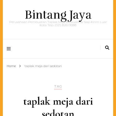
Bintang Jaya
Perusahaan Pembuatan Taplak Meja Berkualitas Siap Kirim Luar
Kota Telp. (021) 8261.9088
Home
taplak meja dari sedotan
TAG
taplak meja dari
sedotan