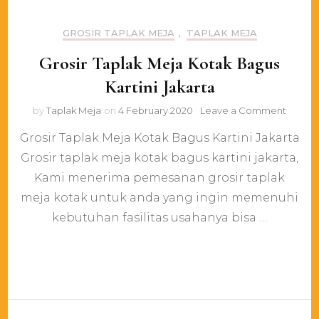
GROSIR TAPLAK MEJA
,
TAPLAK MEJA
Grosir Taplak Meja Kotak Bagus
Kartini Jakarta
on
by
Taplak Meja
on
4 February 2020
Leave a Comment
Grosir
Grosir Taplak Meja Kotak Bagus Kartini Jakarta
Taplak
Meja
Grosir taplak meja kotak bagus kartini jakarta,
Kotak
Kami menerima pemesanan grosir taplak
Bagus
Kartini
meja kotak untuk anda yang ingin memenuhi
Jakarta
kebutuhan fasilitas usahanya bisa …