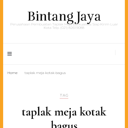
Bintang Jaya
Perusahaan Pembuatan Taplak Meja Berkualitas Siap Kirim Luar
Kota Telp. (021) 8261.9088
Home
taplak meja kotak bagus
TAG
taplak meja kotak
bagus