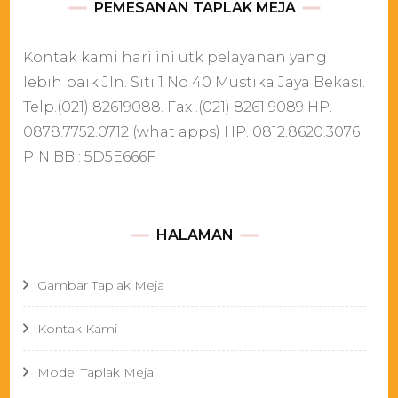
PEMESANAN TAPLAK MEJA
Kontak kami hari ini utk pelayanan yang
lebih baik Jln. Siti 1 No 40 Mustika Jaya Bekasi.
Telp.(021) 82619088. Fax .(021) 8261 9089 HP.
0878.7752.0712 (what apps) HP. 0812.8620.3076
PIN BB : 5D5E666F
HALAMAN
Gambar Taplak Meja
Kontak Kami
Model Taplak Meja