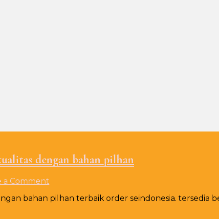
kualitas dengan bahan pilhan
on
e a Comment
Jual
engan bahan pilhan terbaik order seindonesia. tersedia 
Taplak
meja
Ketat