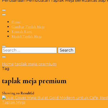
Perusahaan Pembuatan Taplak Meja Berkualitas Siap Ki
Home
Gambar Taplak Meja
Kontak Kami
Model Taplak Meja
Search
for:
Home
taplak meja premium
Tag
taplak meja premium
Showing
10 Result(s)
Taplak Meja