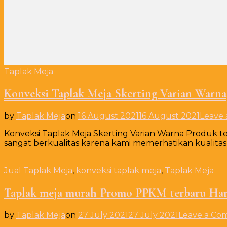
Taplak Meja
Konveksi Taplak Meja Skerting Varian Warna
by
Taplak Meja
on
16 August 2021
16 August 2021
Leave
Konveksi Taplak Meja Skerting Varian Warna Produk te
sangat berkualitas karena kami memerhatikan kualitas
Jual Taplak Meja
,
konveksi taplak meja
,
Taplak Meja
Taplak meja murah Promo PPKM terbaru Harg
by
Taplak Meja
on
27 July 2021
27 July 2021
Leave a C