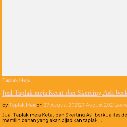
Taplak Meja
Jual Taplak meja Ketat dan Skerting Asli ber
by
Taplak Meja
on
27 August 2021
27 August 2021
Leav
Jual Taplak meja Ketat dan Skerting Asli berkualitas d
memilih bahan yang akan dijadikan taplak …