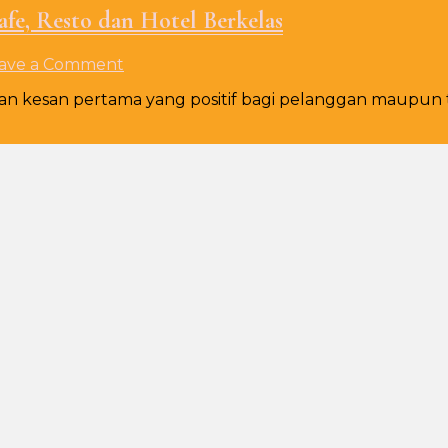
fe, Resto dan Hotel Berkelas
on
ave a Comment
Jual
n kesan pertama yang positif bagi pelanggan maupun t
Cover
Meja
Bulat
Gold
Modern
untuk
Cafe,
Resto
dan
Hotel
Berkelas