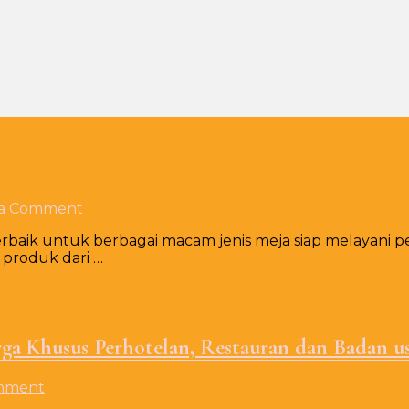
on
 a Comment
Konveksi
rbaik untuk berbagai macam jenis meja siap melayani p
Taplak
 produk dari …
Meja
Skerting
Varian
Warna
a Khusus Perhotelan, Restauran dan Badan us
on
omment
Taplak