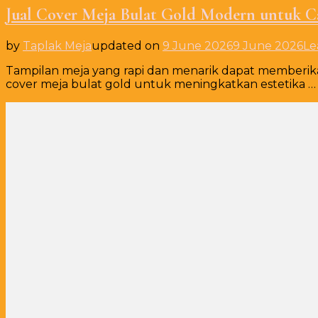
Jual Cover Meja Bulat Gold Modern untuk Ca
by
Taplak Meja
updated on
9 June 2026
9 June 2026
Le
Tampilan meja yang rapi dan menarik dapat memberika
cover meja bulat gold untuk meningkatkan estetika …