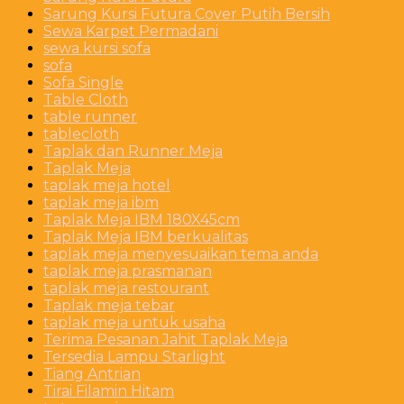
Sarung Kursi Futura Cover Putih Bersih
Sewa Karpet Permadani
sewa kursi sofa
sofa
Sofa Single
Table Cloth
table runner
tablecloth
Taplak dan Runner Meja
Taplak Meja
taplak meja hotel
taplak meja ibm
Taplak Meja IBM 180X45cm
Taplak Meja IBM berkualitas
taplak meja menyesuaikan tema anda
taplak meja prasmanan
taplak meja restourant
Taplak meja tebar
taplak meja untuk usaha
Terima Pesanan Jahit Taplak Meja
Tersedia Lampu Starlight
Tiang Antrian
Tirai Filamin Hitam