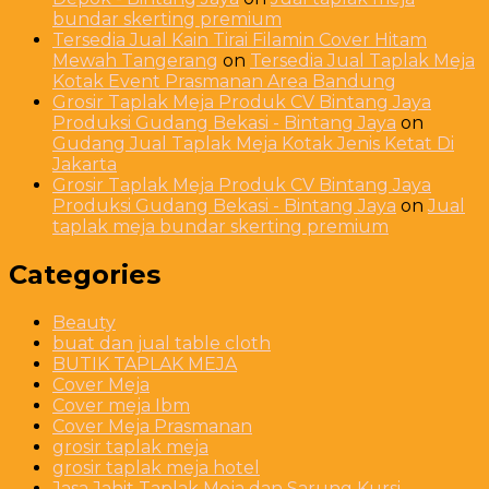
bundar skerting premium
Tersedia Jual Kain Tirai Filamin Cover Hitam
Mewah Tangerang
on
Tersedia Jual Taplak Meja
Kotak Event Prasmanan Area Bandung
Grosir Taplak Meja Produk CV Bintang Jaya
Produksi Gudang Bekasi - Bintang Jaya
on
Gudang Jual Taplak Meja Kotak Jenis Ketat Di
Jakarta
Grosir Taplak Meja Produk CV Bintang Jaya
Produksi Gudang Bekasi - Bintang Jaya
on
Jual
taplak meja bundar skerting premium
Categories
Beauty
buat dan jual table cloth
BUTIK TAPLAK MEJA
Cover Meja
Cover meja Ibm
Cover Meja Prasmanan
grosir taplak meja
grosir taplak meja hotel
Jasa Jahit Taplak Meja dan Sarung Kursi