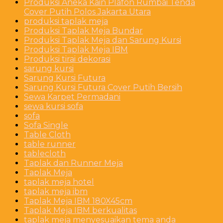
Produksi Aneka Kain Plafon Rumbai Tenda
Cover Putih Polos Jakarta Utara
produksi taplak meja
Produksi Taplak Meja Bundar
Produksi Taplak Meja dan Sarung Kursi
Produksi Taplak Meja IBM
Produksi tirai dekorasi
sarung kursi
Sarung Kursi Futura
Sarung Kursi Futura Cover Putih Bersih
Sewa Karpet Permadani
sewa kursi sofa
sofa
Sofa Single
Table Cloth
table runner
tablecloth
Taplak dan Runner Meja
Taplak Meja
taplak meja hotel
taplak meja ibm
Taplak Meja IBM 180X45cm
Taplak Meja IBM berkualitas
taplak meja menyesuaikan tema anda