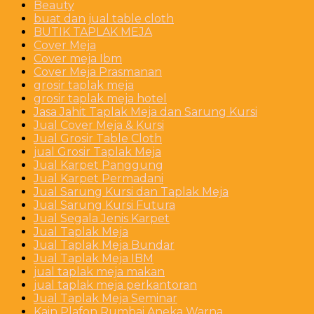
Beauty
buat dan jual table cloth
BUTIK TAPLAK MEJA
Cover Meja
Cover meja Ibm
Cover Meja Prasmanan
grosir taplak meja
grosir taplak meja hotel
Jasa Jahit Taplak Meja dan Sarung Kursi
Jual Cover Meja & Kursi
Jual Grosir Table Cloth
jual Grosir Taplak Meja
Jual Karpet Panggung
Jual Karpet Permadani
Jual Sarung Kursi dan Taplak Meja
Jual Sarung Kursi Futura
Jual Segala Jenis Karpet
Jual Taplak Meja
Jual Taplak Meja Bundar
Jual Taplak Meja IBM
jual taplak meja makan
jual taplak meja perkantoran
Jual Taplak Meja Seminar
Kain Plafon Rumbai Aneka Warna