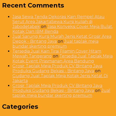
Recent Comments
Jasa Sewa Tenda Dekorasi Kain Rempel Atau
Serut Area JakartaSewa Kursi kuliah di
Jabodetabek
on
Jasa Konveksi Cover Meja Bulat,
Kotak Dan IBM Benda
Jual Sarung Kursi Murah Jenis Ketat Grosir Area
Depok - Bintang Jaya
on
Jual taplak meja
bundar skerting premium
Tersedia Jual Kain Tirai Filamin Cover Hitam
Mewah Tangerang
on
Tersedia Jual Taplak Meja
Kotak Event Prasmanan Area Bandung
Grosir Taplak Meja Produk CV Bintang Jaya
Produksi Gudang Bekasi - Bintang Jaya
on
Gudang Jual Taplak Meja Kotak Jenis Ketat Di
Jakarta
Grosir Taplak Meja Produk CV Bintang Jaya
Produksi Gudang Bekasi - Bintang Jaya
on
Jual
taplak meja bundar skerting premium
Categories