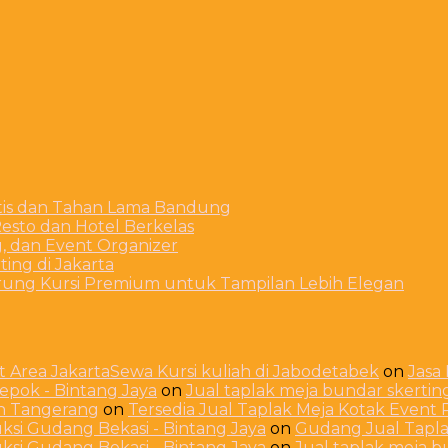
stis dan Tahan Lama Bandung
esto dan Hotel Berkelas
g, dan Event Organizer
ing di Jakarta
arung Kursi Premium untuk Tampilan Lebih Elegan
 Area JakartaSewa Kursi kuliah di Jabodetabek
on
Jasa
Depok - Bintang Jaya
on
Jual taplak meja bundar skerti
ah Tangerang
on
Tersedia Jual Taplak Meja Kotak Even
ksi Gudang Bekasi - Bintang Jaya
on
Gudang Jual Taplak
ksi Gudang Bekasi - Bintang Jaya
on
Jual taplak meja 