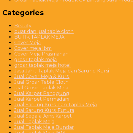
Categories
Beauty
buat dan jual table cloth
BUTIK TAPLAK MEJA
Cover Meja
Cover meja Ibm
Cover Meja Prasmanan
grosir taplak meja
grosir taplak meja hotel
Jasa Jahit Taplak Meja dan Sarung Kursi
Jual Cover Meja & Kursi
Jual Grosir Table Cloth
jual Grosir Taplak Meja
Jual Karpet Panggung
Jual Karpet Permadani
Jual Sarung Kursi dan Taplak Meja
Jual Sarung Kursi Futura
Jual Segala Jenis Karpet
Jual Taplak Meja
Jual Taplak Meja Bundar
Jual Taplak Meja IBM