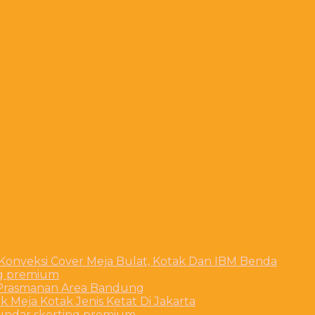
 Konveksi Cover Meja Bulat, Kotak Dan IBM Benda
ng premium
t Prasmanan Area Bandung
 Meja Kotak Jenis Ketat Di Jakarta
bundar skerting premium