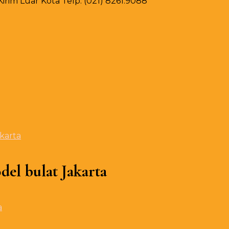
rim Luar Kota Telp. (021) 8261.9088
karta
el bulat Jakarta