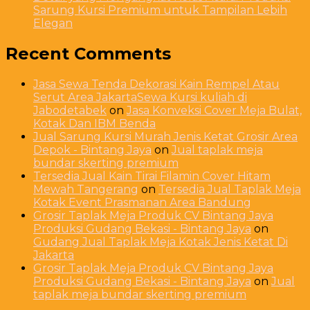
Sarung Kursi Premium untuk Tampilan Lebih
Elegan
Recent Comments
Jasa Sewa Tenda Dekorasi Kain Rempel Atau
Serut Area JakartaSewa Kursi kuliah di
Jabodetabek
on
Jasa Konveksi Cover Meja Bulat,
Kotak Dan IBM Benda
Jual Sarung Kursi Murah Jenis Ketat Grosir Area
Depok - Bintang Jaya
on
Jual taplak meja
bundar skerting premium
Tersedia Jual Kain Tirai Filamin Cover Hitam
Mewah Tangerang
on
Tersedia Jual Taplak Meja
Kotak Event Prasmanan Area Bandung
Grosir Taplak Meja Produk CV Bintang Jaya
Produksi Gudang Bekasi - Bintang Jaya
on
Gudang Jual Taplak Meja Kotak Jenis Ketat Di
Jakarta
Grosir Taplak Meja Produk CV Bintang Jaya
Produksi Gudang Bekasi - Bintang Jaya
on
Jual
taplak meja bundar skerting premium