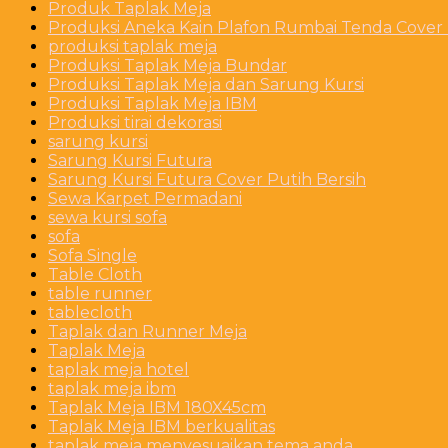
Produk Taplak Meja
Produksi Aneka Kain Plafon Rumbai Tenda Cover P
produksi taplak meja
Produksi Taplak Meja Bundar
Produksi Taplak Meja dan Sarung Kursi
Produksi Taplak Meja IBM
Produksi tirai dekorasi
sarung kursi
Sarung Kursi Futura
Sarung Kursi Futura Cover Putih Bersih
Sewa Karpet Permadani
sewa kursi sofa
sofa
Sofa Single
Table Cloth
table runner
tablecloth
Taplak dan Runner Meja
Taplak Meja
taplak meja hotel
taplak meja ibm
Taplak Meja IBM 180X45cm
Taplak Meja IBM berkualitas
taplak meja menyesuaikan tema anda