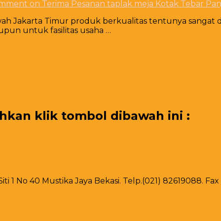
omment
on Terima Pesanan taplak meja Kotak Tebar Pa
h Jakarta Timur produk berkualitas tentunya sangat d
pun untuk fasilitas usaha …
an klik tombol dibawah ini :
 Siti 1 No 40 Mustika Jaya Bekasi. Telp.(021) 82619088. F