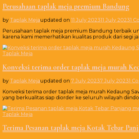
Perusahaan taplak meja premium Bandung
by
Taplak Meja
updated on
11 July 2023
11 July 2023
1 
Perusahaan taplak meja premium Bandung terbaik untu
karena kami memerhatikan kualitas produk dari segi ja
Taplak Meja
Konveksi terima order taplak meja murah K
by
Taplak Meja
updated on
7 July 2023
7 July 2023
1 C
Konveksi terima order taplak meja murah Kedaung S
yang berkualitas siap diorder ke seluruh wilayah diindo
Taplak Meja
Terima Pesanan taplak meja Kotak Tebar Pan