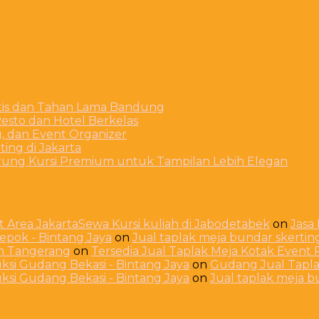
stis dan Tahan Lama Bandung
esto dan Hotel Berkelas
g, dan Event Organizer
ing di Jakarta
arung Kursi Premium untuk Tampilan Lebih Elegan
 Area JakartaSewa Kursi kuliah di Jabodetabek
on
Jasa
Depok - Bintang Jaya
on
Jual taplak meja bundar skerti
ah Tangerang
on
Tersedia Jual Taplak Meja Kotak Even
ksi Gudang Bekasi - Bintang Jaya
on
Gudang Jual Taplak
ksi Gudang Bekasi - Bintang Jaya
on
Jual taplak meja 