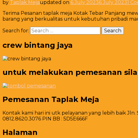
by
Taplak Meja
updated on
6 July 2023
6 July 2023
1 C
Terima Pesanan taplak meja Kotak Tebar Panjang mewa
barang yang berkualitas untuk kebutuhan pribadi mau
Search for:
crew bintang jaya
untuk melakukan pemesanan silahk
Pemesanan Taplak Meja
Kontak kami hari ini utk pelayanan yang lebih baik Jln.
0812.8620.3076 PIN BB : 5D5E666F
Halaman