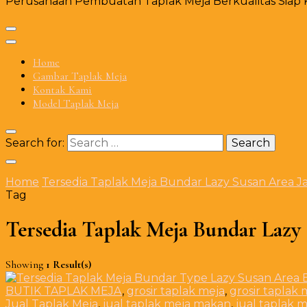
Perusahaan Pembuatan Taplak Meja Berkualitas Siap Ki
Home
Gambar Taplak Meja
Kontak Kami
Model Taplak Meja
Search for:
Home
Tersedia Taplak Meja Bundar Lazy Susan Area Ja
Tag
Tersedia Taplak Meja Bundar Lazy 
Showing
1 Result(s)
BUTIK TAPLAK MEJA
,
grosir taplak meja
,
grosir taplak 
Jual Taplak Meja
,
jual taplak meja makan
,
jual taplak 