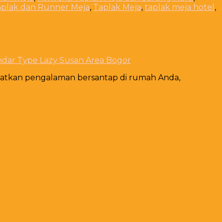
aplak dan Runner Meja
,
Taplak Meja
,
taplak meja hotel
,
ndar Type Lazy Susan Area Bogor
katkan pengalaman bersantap di rumah Anda,