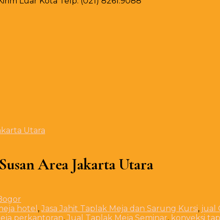
rim Luar Kota Telp. (021) 8261.9088
karta Utara
Susan Area Jakarta Utara
meja hotel
,
Jasa Jahit Taplak Meja dan Sarung Kursi
,
jual
meja perkantoran
,
Jual Taplak Meja Seminar
,
konveksi ta