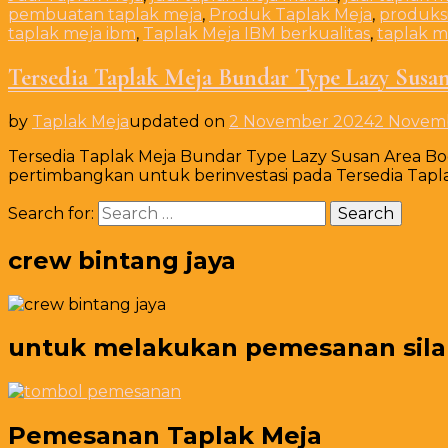
pembuatan taplak meja
,
Produk Taplak Meja
,
produksi
taplak meja ibm
,
Taplak Meja IBM berkualitas
,
taplak 
Tersedia Taplak Meja Bundar Type Lazy Susa
by
Taplak Meja
updated on
2 November 2024
2 Novem
Tersedia Taplak Meja Bundar Type Lazy Susan Area B
pertimbangkan untuk berinvestasi pada Tersedia Tapl
Search for:
crew bintang jaya
untuk melakukan pemesanan silahk
Pemesanan Taplak Meja