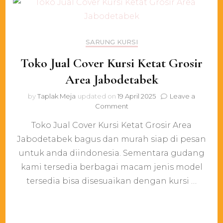
SARUNG KURSI
Toko Jual Cover Kursi Ketat Grosir
Area Jabodetabek
by
Taplak Meja
updated on
19 April 2025
Leave a
on
Comment
Toko
Toko Jual Cover Kursi Ketat Grosir Area
Jual
Cover
Jabodetabek bagus dan murah siap di pesan
Kursi
untuk anda diindonesia. Sementara gudang
Ketat
Grosir
kami tersedia berbagai macam jenis model
Area
tersedia bisa disesuaikan dengan kursi …
Jabodetabek