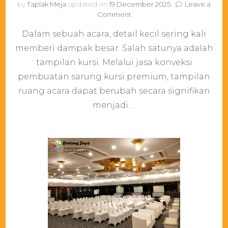
by
Taplak Meja
updated on
19 December 2025
Leave a
on
Comment
Detail
Dalam sebuah acara, detail kecil sering kali
yang
Mengangkat
memberi dampak besar. Salah satunya adalah
Kelas
tampilan kursi. Melalui jasa konveksi
Acara:
Produksi
pembuatan sarung kursi premium, tampilan
Sarung
ruang acara dapat berubah secara signifikan
Kursi
menjadi …
Premium
untuk
Tampilan
Lebih
Elegan