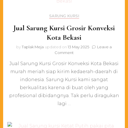
SARUNG KURSI
Jual Sarung Kursi Grosir Konveksi
Kota Bekasi
by
Taplak Meja
updated on
13 May 2025
Leave a
on
Comment
Jual
Jual Sarung Kursi Grosir Konveksi Kota Bekasi
Sarung
Kursi
murah meriah siap kirim kedaerah-daerah di
Grosir
indonesia. Sarung Kursi kami sangat
Konveksi
Kota
berkualitas karena di buat oleh yang
Bekasi
profesional dibidangnya. Tak perlu diragukan
lagi …