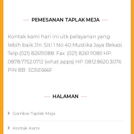
PEMESANAN TAPLAK MEJA
Kontak kami hari ini utk pelayanan yang
lebih baik Jln. Siti 1 No 40 Mustika Jaya Bekasi.
Telp.(021) 82619088. Fax .(021) 8261 9089 HP.
0878.7752.0712 (what apps) HP. 0812.8620.3076
PIN BB : 5D5E666F
HALAMAN
Gambar Taplak Meja
Kontak Kami