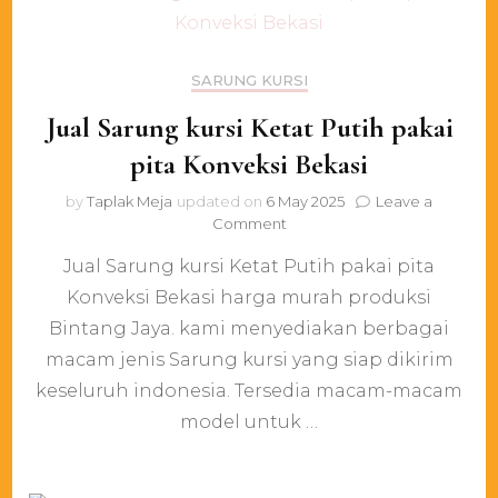
SARUNG KURSI
Jual Sarung kursi Ketat Putih pakai
pita Konveksi Bekasi
by
Taplak Meja
updated on
6 May 2025
Leave a
on
Comment
Jual
Jual Sarung kursi Ketat Putih pakai pita
Sarung
kursi
Konveksi Bekasi harga murah produksi
Ketat
Bintang Jaya. kami menyediakan berbagai
Putih
pakai
macam jenis Sarung kursi yang siap dikirim
pita
keseluruh indonesia. Tersedia macam-macam
Konveksi
model untuk …
Bekasi