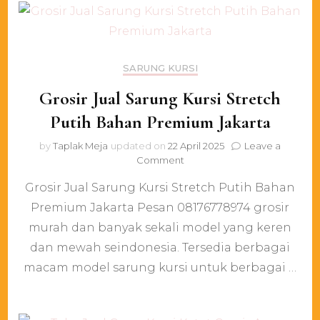
SARUNG KURSI
Grosir Jual Sarung Kursi Stretch
Putih Bahan Premium Jakarta
by
Taplak Meja
updated on
22 April 2025
Leave a
on
Comment
Grosir
Grosir Jual Sarung Kursi Stretch Putih Bahan
Jual
Sarung
Premium Jakarta Pesan 08176778974 grosir
Kursi
murah dan banyak sekali model yang keren
Stretch
Putih
dan mewah seindonesia. Tersedia berbagai
Bahan
macam model sarung kursi untuk berbagai …
Premium
Jakarta