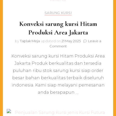
SARUNG KURSI
Konveksi sarung kursi Hitam
Produksi Area Jakarta
by
Taplak Meja
updated on
21 May 2025
Leave a
on
Comment
Konveksi
Konveksi sarung kursi Hitam Produksi Area
sarung
kursi
Jakarta Produk berkualitas dan tersedia
Hitam
puluhan ribu stok sarung kursi siap order
Produksi
Area
besar bahan berkualitas terbaik diseluruh
Jakarta
indonesia. Kami siap melayani pemesanan
anda berapapun …