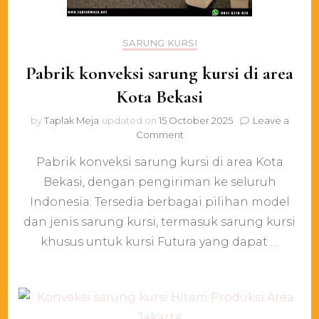
SARUNG KURSI
Pabrik konveksi sarung kursi di area
Kota Bekasi
by
Taplak Meja
updated on
15 October 2025
Leave a
on
Comment
Pabrik
Pabrik konveksi sarung kursi di area Kota
konveksi
sarung
Bekasi, dengan pengiriman ke seluruh
kursi
Indonesia. Tersedia berbagai pilihan model
di
area
dan jenis sarung kursi, termasuk sarung kursi
Kota
khusus untuk kursi Futura yang dapat …
Bekasi