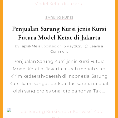
SARUNG KURSI
Penjualan Sarung Kursi jenis Kursi
Futura Model Ketat di Jakarta
by
Taplak Meja
updated on
16 May 2025
Leave a
on
Comment
Penjualan
Penjualan Sarung Kursi jenis Kursi Futura
Sarung
Kursi
Model Ketat di Jakarta murah meriah siap
jenis
kirim kedaerah-daerah di indonesia. Sarung
Kursi
Futura
Kursi kami sangat berkualitas karena di buat
Model
oleh yang profesional dibidangnya. Tak …
Ketat
di
Jakarta