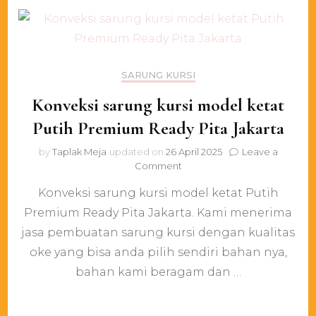
SARUNG KURSI
Konveksi sarung kursi model ketat
Putih Premium Ready Pita Jakarta
by
Taplak Meja
updated on
26 April 2025
Leave a
on
Comment
Konveksi
Konveksi sarung kursi model ketat Putih
sarung
kursi
Premium Ready Pita Jakarta. Kami menerima
model
jasa pembuatan sarung kursi dengan kualitas
ketat
Putih
oke yang bisa anda pilih sendiri bahan nya,
Premium
bahan kami beragam dan …
Ready
Pita
Jakarta