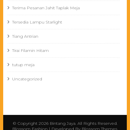
Terima Pesanan Jahit Taplak Meja
Tersedia Lampu Starlight
Tiang Antrian
Tirai Filamin Hitam
tutup meja
Uncategorized
© Copyright 2026
Bintang Jaya
. All Rights Reserved.
Blossom Fashion | Developed By
Blossom Themes
.