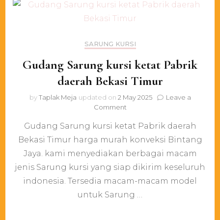
SARUNG KURSI
Gudang Sarung kursi ketat Pabrik
daerah Bekasi Timur
by
Taplak Meja
updated on
2 May 2025
Leave a
on
Comment
Gudang
Gudang Sarung kursi ketat Pabrik daerah
Sarung
kursi
Bekasi Timur harga murah konveksi Bintang
ketat
Jaya. kami menyediakan berbagai macam
Pabrik
daerah
jenis Sarung kursi yang siap dikirim keseluruh
Bekasi
indonesia. Tersedia macam-macam model
Timur
untuk Sarung …