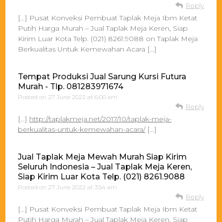
Reply
[…] Pusat Konveksi Pembuat Taplak Meja Ibm Ketat
Putih Harga Murah – Jual Taplak Meja Keren, Siap
Kirim Luar Kota Telp. (021) 8261.9088 on Taplak Meja
Berkualitas Untuk Kemewahan Acara […]
Tempat Produksi Jual Sarung Kursi Futura
Murah - Tlp. 081283971674
Posted on
27 June 2022 at 6:00 am
Reply
[…]
http://taplakmeja.net/2017/10/taplak-meja-
berkualitas-untuk-kemewahan-acara/
[…]
Jual Taplak Meja Mewah Murah Siap Kirim
Seluruh Indonesia – Jual Taplak Meja Keren,
Siap Kirim Luar Kota Telp. (021) 8261.9088
Posted on
27 June 2022 at 3:54 am
Reply
[…] Pusat Konveksi Pembuat Taplak Meja Ibm Ketat
Putih Harga Murah – Jual Taplak Meja Keren, Siap