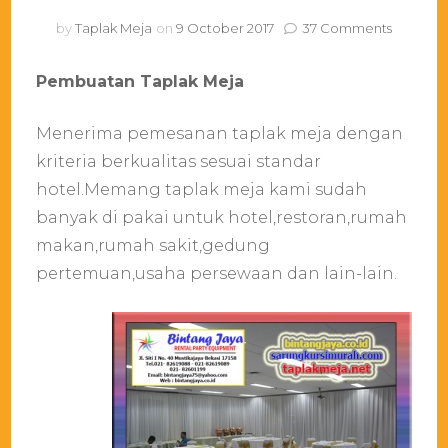
on
by
Taplak Meja
on
9 October 2017
37 Comments
Taplak
Meja
Pembuatan Taplak Meja
Berkuali
Untuk
Kemewa
Menerima pemesanan taplak meja dengan
Acara
kriteria berkualitas sesuai standar
hotel.Memang taplak meja kami sudah
banyak di pakai untuk hotel,restoran,rumah
makan,rumah sakit,gedung
pertemuan,usaha persewaan dan lain-lain.