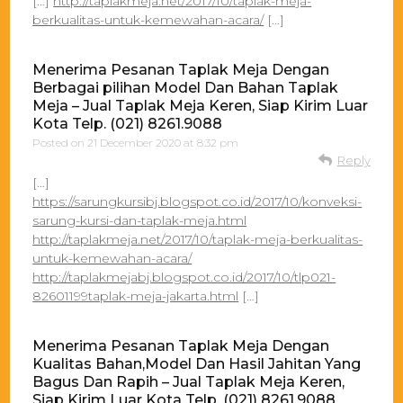
[…]
http://taplakmeja.net/2017/10/taplak-meja-
berkualitas-untuk-kemewahan-acara/
[…]
Menerima Pesanan Taplak Meja Dengan
Berbagai pilihan Model Dan Bahan Taplak
Meja – Jual Taplak Meja Keren, Siap Kirim Luar
Kota Telp. (021) 8261.9088
Posted on
21 December 2020 at 8:32 pm
Reply
[…]
https://sarungkursibj.blogspot.co.id/2017/10/konveksi-
sarung-kursi-dan-taplak-meja.html
http://taplakmeja.net/2017/10/taplak-meja-berkualitas-
untuk-kemewahan-acara/
http://taplakmejabj.blogspot.co.id/2017/10/tlp021-
82601199taplak-meja-jakarta.html
[…]
Menerima Pesanan Taplak Meja Dengan
Kualitas Bahan,Model Dan Hasil Jahitan Yang
Bagus Dan Rapih – Jual Taplak Meja Keren,
Siap Kirim Luar Kota Telp. (021) 8261.9088