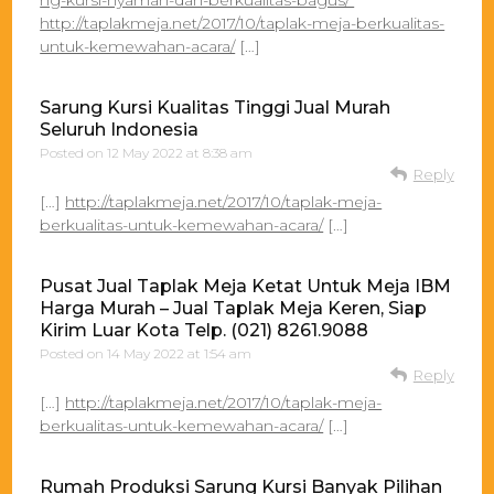
http://taplakmeja.net/2017/10/taplak-meja-berkualitas-
untuk-kemewahan-acara/
[…]
Sarung Kursi Kualitas Tinggi Jual Murah
Seluruh Indonesia
Posted on
12 May 2022 at 8:38 am
Reply
[…]
http://taplakmeja.net/2017/10/taplak-meja-
berkualitas-untuk-kemewahan-acara/
[…]
Pusat Jual Taplak Meja Ketat Untuk Meja IBM
Harga Murah – Jual Taplak Meja Keren, Siap
Kirim Luar Kota Telp. (021) 8261.9088
Posted on
14 May 2022 at 1:54 am
Reply
[…]
http://taplakmeja.net/2017/10/taplak-meja-
berkualitas-untuk-kemewahan-acara/
[…]
Rumah Produksi Sarung Kursi Banyak Pilihan