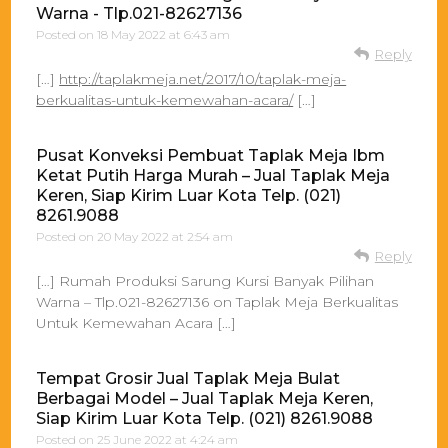
Warna - Tlp.021-82627136
Posted on
18 May 2022 at 6:43 am
Reply
[…]
http://taplakmeja.net/2017/10/taplak-meja-
berkualitas-untuk-kemewahan-acara/
[…]
Pusat Konveksi Pembuat Taplak Meja Ibm
Ketat Putih Harga Murah – Jual Taplak Meja
Keren, Siap Kirim Luar Kota Telp. (021)
8261.9088
Posted on
20 May 2022 at 2:54 am
Reply
[…] Rumah Produksi Sarung Kursi Banyak Pilihan
Warna – Tlp.021-82627136 on Taplak Meja Berkualitas
Untuk Kemewahan Acara […]
Tempat Grosir Jual Taplak Meja Bulat
Berbagai Model – Jual Taplak Meja Keren,
Siap Kirim Luar Kota Telp. (021) 8261.9088
Posted on
25 June 2022 at 4:24 am