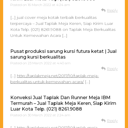
Posted on
16 March 2022 at 4:24 am
Reply
[…] jual cover meja kotak terbaik berkualitas
terpercaya – Jual Taplak Meja Keren, Siap Kirim Luar
Kota Telp. (021) 8261.9088 on Taplak Meja Berkualitas
Untuk Kemewahan Acara […]
Pusat produksi sarung kursi futura ketat | Jual
sarung kursi berkualitas
Posted on
23 March 2022 at 4:40 am
Reply
[…]
http://taplakmeja.net/2017/10/taplak-meja-
berkualitas-untuk-kemewahan-acara/
[…]
Konveksi Jual Taplak Dan Runner Meja IBM
Termurah – Jual Taplak Meja Keren, Siap Kirim
Luar Kota Telp. (021) 8261.9088
Posted on
30 March 2022 at 2:24 am
Reply
[…]
http://taplakmeja.net/2017/10/taplak-meja-