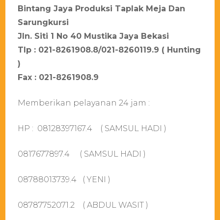
Bintang Jaya Produksi Taplak Meja Dan
Sarungkursi
Jln. Siti 1 No 40 Mustika Jaya Bekasi
Tlp : 021-8261908.8/021-8260119.9 ( Hunting
)
Fax : 021-8261908.9
Memberikan pelayanan 24 jam :
HP : 08128397167.4 ( SAMSUL HADI )
0817677897.4 ( SAMSUL HADI )
08788013739.4 ( YENI )
08787752071.2 ( ABDUL WASIT )