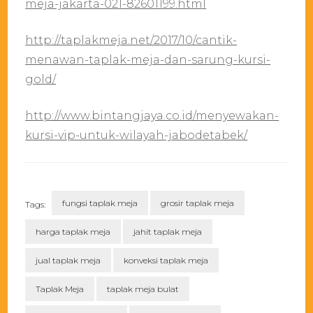
meja-jakarta-021-82601199.html
http://taplakmeja.net/2017/10/cantik-
menawan-taplak-meja-dan-sarung-kursi-
gold/
http://www.bintangjaya.co.id/menyewakan-
kursi-vip-untuk-wilayah-jabodetabek/
fungsi taplak meja
grosir taplak meja
Tags:
harga taplak meja
jahit taplak meja
jual taplak meja
konveksi taplak meja
Taplak Meja
taplak meja bulat