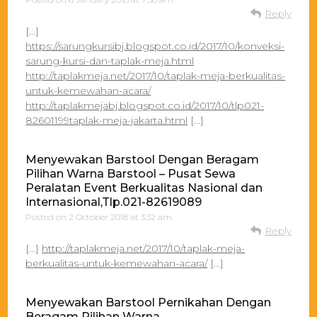
Reply
[…]
https://sarungkursibj.blogspot.co.id/2017/10/konveksi-
sarung-kursi-dan-taplak-meja.html
http://taplakmeja.net/2017/10/taplak-meja-berkualitas-
untuk-kemewahan-acara/
http://taplakmejabj.blogspot.co.id/2017/10/tlp021-
82601199taplak-meja-jakarta.html
[…]
Menyewakan Barstool Dengan Beragam
Pilihan Warna Barstool – Pusat Sewa
Peralatan Event Berkualitas Nasional dan
Internasional,Tlp.021-82619089
Posted on
2 October 2018 at 3:32 am
Reply
[…]
http://taplakmeja.net/2017/10/taplak-meja-
berkualitas-untuk-kemewahan-acara/
[…]
Menyewakan Barstool Pernikahan Dengan
Beragam Pilihan Warna