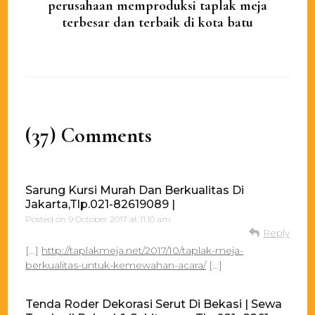
perusahaan memproduksi taplak meja
terbesar dan terbaik di kota batu
(37) Comments
Sarung Kursi Murah Dan Berkualitas Di
Jakarta,Tlp.021-82619089 |
Posted on
9 October 2017 at 11:10 am
Reply
[…]
http://taplakmeja.net/2017/10/taplak-meja-
berkualitas-untuk-kemewahan-acara/
[…]
Tenda Roder Dekorasi Serut Di Bekasi | Sewa