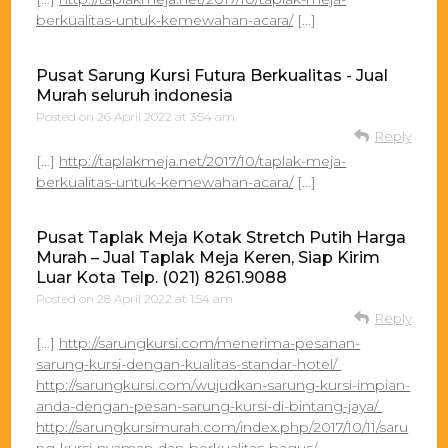
berkualitas-untuk-kemewahan-acara/
[…]
Pusat Sarung Kursi Futura Berkualitas - Jual
Murah seluruh indonesia
Posted on
26 April 2022 at 3:54 am
Reply
[…]
http://taplakmeja.net/2017/10/taplak-meja-
berkualitas-untuk-kemewahan-acara/
[…]
Pusat Taplak Meja Kotak Stretch Putih Harga
Murah – Jual Taplak Meja Keren, Siap Kirim
Luar Kota Telp. (021) 8261.9088
Posted on
28 April 2022 at 1:54 am
Reply
[…]
http://sarungkursi.com/menerima-pesanan-
sarung-kursi-dengan-kualitas-standar-hotel/
http://sarungkursi.com/wujudkan-sarung-kursi-impian-
anda-dengan-pesan-sarung-kursi-di-bintang-jaya/
http://sarungkursimurah.com/index.php/2017/10/11/saru
ng-kursi-nyaman-dan-berkualitas-bagus/