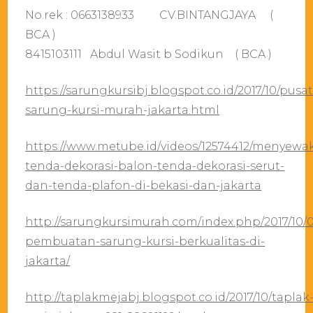
No.rek : 0663138933 CV.BINTANGJAYA (
BCA )
8415103111 Abdul Wasit b Sodikun ( BCA )
https://sarungkursibj.blogspot.co.id/2017/10/pusat
sarung-kursi-murah-jakarta.html
https://www.metube.id/videos/12574412/menyewa
tenda-dekorasi-balon-tenda-dekorasi-serut-
dan-tenda-plafon-di-bekasi-dan-jakarta
http://sarungkursimurah.com/index.php/2017/10/0
pembuatan-sarung-kursi-berkualitas-di-
jakarta/
http://taplakmejabj.blogspot.co.id/2017/10/taplak