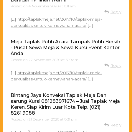
Posted on
4 November 2020 at 1:01 am
Reply
[…]
http://taplakmeja.net/2017/10/taplak-meja-
berkualitas-untuk-kemewahan-acara/
[…]
Meja Taplak Putih Acara Tampak Putih Bersih
- Pusat Sewa Meja & Sewa Kursi Event Kantor
Anda
Posted on
27 November 2020 at 6:19 am
Reply
[…]
http://taplakmeja.net/2017/10/taplak-meja-
berkualitas-untuk-kemewahan-acara/
[…]
Bintang Jaya Konveksi Taplak Meja Dan
sarung Kursi,081283971674 – Jual Taplak Meja
Keren, Siap Kirim Luar Kota Telp. (021)
8261.9088
Posted on
21 December 2020 at 8:31 pm
Reply