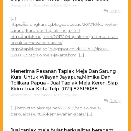
Posted on
21 December 2020 at 8:32 pm
Reply
[…]
https://sarungkursibj.blogspot.co.id/2017/10/konveksi-
sarung-kursi-dan-taplak-meja.html
http://taplakmeja.net/2017/10/taplak-meja-berkualitas-
untuk-kemewahan-acara/
http://taplakmejabj.blogspot.co.id/2017/10/tlp021-
82601199taplak-meja-jakarta.html
[…]
Menerima Pesanan Taplak Meja Dan Sarung
Kursi Untuk Wilayah Jayapura,Mimika Dan
Tolikara Papua – Jual Taplak Meja Keren, Siap
Kirim Luar Kota Telp. (021) 8261.9088
Posted on
21 December 2020 at 8:32 pm
Reply
[…]
http://taplakmeja.net/2017/10/taplak-meja-
berkualitas-untuk-kemewahan-acara/
[…]
Jual taplak meja bulat berkualitas beragam