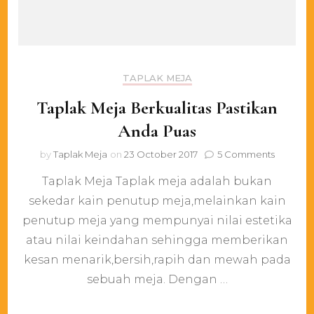
TAPLAK MEJA
Taplak Meja Berkualitas Pastikan
Anda Puas
on
by
Taplak Meja
on
23 October 2017
5 Comments
Taplak
Taplak Meja Taplak meja adalah bukan
Meja
Berkuali
sekedar kain penutup meja,melainkan kain
Pastikan
penutup meja yang mempunyai nilai estetika
Anda
Puas
atau nilai keindahan sehingga memberikan
kesan menarik,bersih,rapih dan mewah pada
sebuah meja. Dengan …