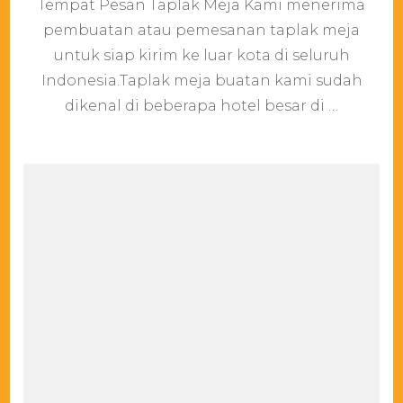
Tempat Pesan Taplak Meja Kami menerima
Pesan
Taplak
pembuatan atau pemesanan taplak meja
Meja
untuk siap kirim ke luar kota di seluruh
Terpercay
Di
Indonesia.Taplak meja buatan kami sudah
Jakarta
dikenal di beberapa hotel besar di …