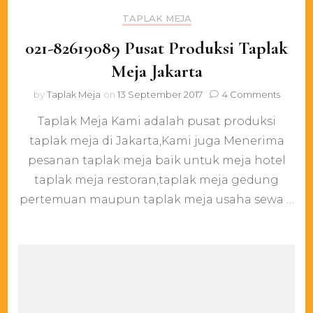
TAPLAK MEJA
021-82619089 Pusat Produksi Taplak
Meja Jakarta
on
by
Taplak Meja
on
13 September 2017
4 Comments
021-
Taplak Meja Kami adalah pusat produksi
826190
Pusat
taplak meja di Jakarta,Kami juga Menerima
Produks
pesanan taplak meja baik untuk meja hotel
Taplak
Meja
taplak meja restoran,taplak meja gedung
Jakarta
pertemuan maupun taplak meja usaha sewa …