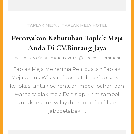
TAPLAK MEJA
,
TAPLAK MEJA HOTEL
Percayakan Kebutuhan Taplak Meja
Anda Di CV.Bintang Jaya
on
by
Taplak Meja
on
16 August 2017
Leave a Comment
Perca
Taplak Meja Menerima Pembuatan Taplak
Kebut
Taplak
Meja Untuk Wilayah jabodetabek siap survei
Meja
ke lokasi untuk penentuan model,bahan dan
Anda
Di
warna taplak meja.Dan siap kirim sampel
CV.Bin
untuk seluruh wilayah Indonesia di luar
Jaya
jabodetabek. …