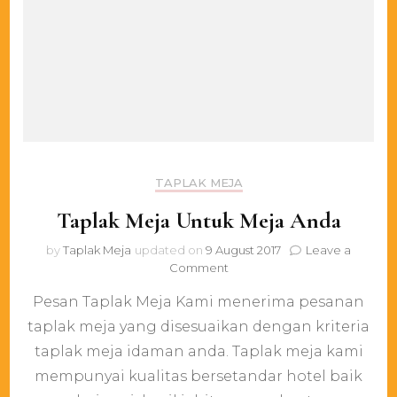
TAPLAK MEJA
Taplak Meja Untuk Meja Anda
by
Taplak Meja
updated on
9 August 2017
Leave a
on
Comment
Taplak
Pesan Taplak Meja Kami menerima pesanan
Meja
Untuk
taplak meja yang disesuaikan dengan kriteria
Meja
taplak meja idaman anda. Taplak meja kami
Anda
mempunyai kualitas bersetandar hotel baik