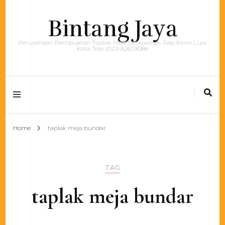
Bintang Jaya
Perusahaan Pembuatan Taplak Meja Berkualitas Siap Kirim Luar
Kota Telp. (021) 8261.9088
Home
taplak meja bundar
TAG
taplak meja bundar