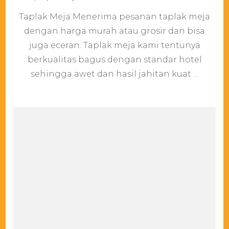
Pusat
Taplak Meja Menerima pesanan taplak meja
Taplak
Meja
dengan harga murah atau grosir dan bisa
Murah
juga eceran. Taplak meja kami tentunya
Di
Tanah
berkualitas bagus dengan standar hotel
Abang
sehingga awet dan hasil jahitan kuat …
Jakarta
Pusat