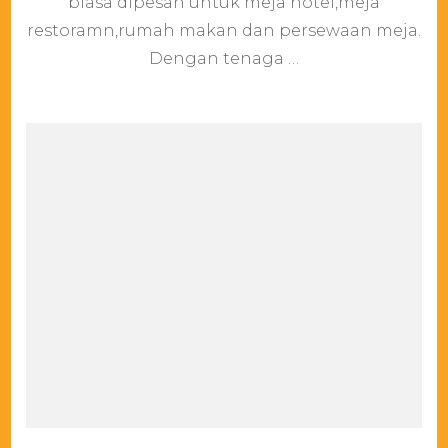
biasa dipesan untuk meja hotel,meja
restoramn,rumah makan dan persewaan meja.
Dengan tenaga …