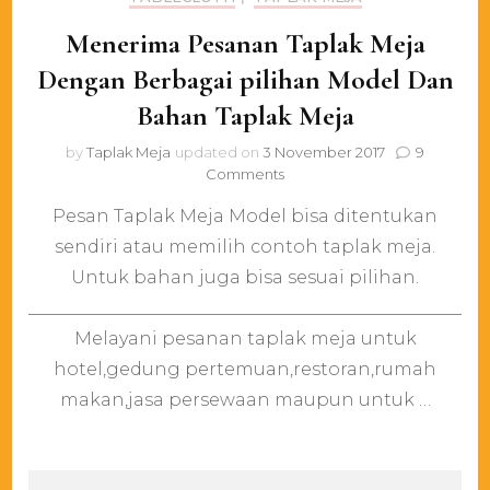
Menerima Pesanan Taplak Meja
Dengan Berbagai pilihan Model Dan
Bahan Taplak Meja
by
Taplak Meja
updated on
3 November 2017
9
on
Comments
Menerima
Pesan Taplak Meja Model bisa ditentukan
Pesanan
Taplak
sendiri atau memilih contoh taplak meja.
Meja
Untuk bahan juga bisa sesuai pilihan.
Dengan
Berbagai
____________________________________________________
pilihan
Melayani pesanan taplak meja untuk
Model
hotel,gedung pertemuan,restoran,rumah
Dan
Bahan
makan,jasa persewaan maupun untuk …
Taplak
Meja