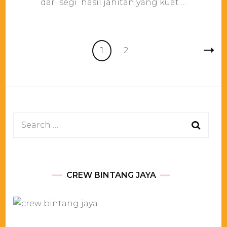
dari segi hasil jahitan yang kuat …
Posts
Page
Page
1
2
pagination
Search
for:
CREW BINTANG JAYA