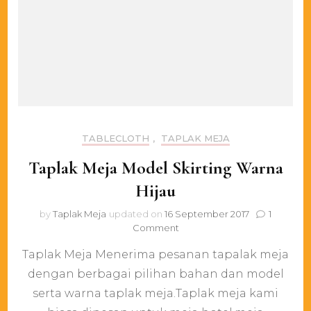
TABLECLOTH
,
TAPLAK MEJA
Taplak Meja Model Skirting Warna
Hijau
by
Taplak Meja
updated on
16 September 2017
1
on
Comment
Taplak
Taplak Meja Menerima pesanan tapalak meja
Meja
Model
dengan berbagai pilihan bahan dan model
Skirting
serta warna taplak meja.Taplak meja kami
Warna
Hijau