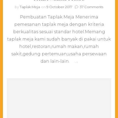
on
by
Taplak Meja
on
9 October 2017
37 Comments
Taplak
Pembuatan Taplak Meja Menerima
Meja
Berkuali
pemesanan taplak meja dengan kriteria
Untuk
berkualitas sesuai standar hotel.Memang
Kemewa
Acara
taplak meja kami sudah banyak di pakai untuk
hotel,restoran,rumah makan,rumah
sakit,gedung pertemuan,usaha persewaan
dan lain-lain. …