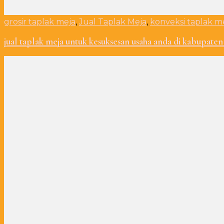
grosir taplak meja
,
Jual Taplak Meja
,
konveksi taplak m
jual taplak meja untuk kesuksesan usaha anda di kabupaten