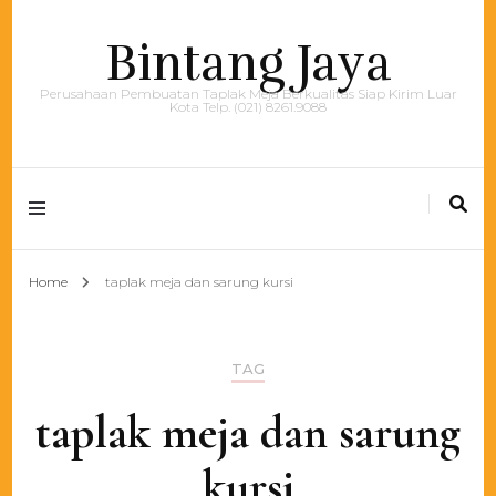
Bintang Jaya
Perusahaan Pembuatan Taplak Meja Berkualitas Siap Kirim Luar
Kota Telp. (021) 8261.9088
Home
taplak meja dan sarung kursi
TAG
taplak meja dan sarung
kursi