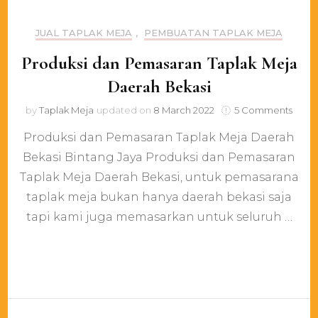
JUAL TAPLAK MEJA
,
PEMBUATAN TAPLAK MEJA
Produksi dan Pemasaran Taplak Meja
Daerah Bekasi
on
by
Taplak Meja
updated on
8 March 2022
5 Comments
Produ
Produksi dan Pemasaran Taplak Meja Daerah
dan
Pema
Bekasi Bintang Jaya Produksi dan Pemasaran
Tapla
Taplak Meja Daerah Bekasi, untuk pemasarana
Meja
Daer
taplak meja bukan hanya daerah bekasi saja
Bekas
tapi kami juga memasarkan untuk seluruh …