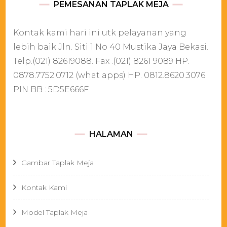
PEMESANAN TAPLAK MEJA
Kontak kami hari ini utk pelayanan yang
lebih baik Jln. Siti 1 No 40 Mustika Jaya Bekasi.
Telp.(021) 82619088. Fax .(021) 8261 9089 HP.
0878.7752.0712 (what apps) HP. 0812.8620.3076
PIN BB : 5D5E666F
HALAMAN
Gambar Taplak Meja
Kontak Kami
Model Taplak Meja