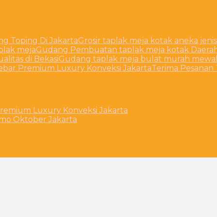
ng Toping Di Jakarta
Grosir taplak meja kotak aneka jenis
plak meja
Gudang Pembuatan taplak meja kotak Daera
litas di Bekasi
Gudang taplak meja bulat murah mewah
ebar Premium Luxury Konveksi Jakarta
Terima Pesanan 
remium Luxury Konveksi Jakarta
romo Oktober Jakarta