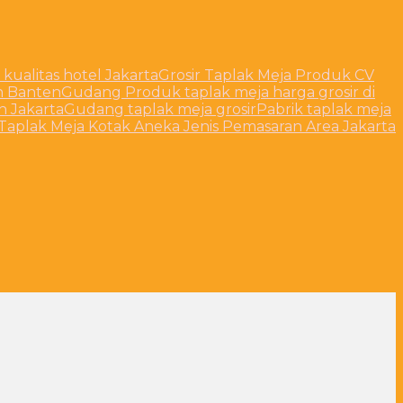
 kualitas hotel Jakarta
Grosir Taplak Meja Produk CV
h Banten
Gudang Produk taplak meja harga grosir di
 Jakarta
Gudang taplak meja grosir
Pabrik taplak meja
Taplak Meja Kotak Aneka Jenis Pemasaran Area Jakarta