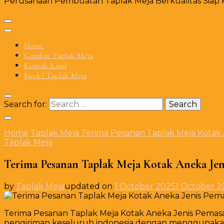
Perusahaan Pembuatan Taplak Meja Berkualitas Siap Ki
Home
Gambar Taplak Meja
Kontak Kami
Model Taplak Meja
Search for:
Home
Taplak Meja
Terima Pesanan Taplak Meja Kotak 
Taplak Meja
Terima Pesanan Taplak Meja Kotak Aneka Jen
by
Taplak Meja
updated on
1 October 2025
1 October 2
Terima Pesanan Taplak Meja Kotak Aneka Jenis Pemas
pengiriman keseluruh indonesia dengan menggunakan 