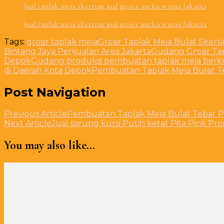
Jual taplak meja skerting jual grosir aneka warna Jakarta
Jual taplak meja skerting jual grosir aneka warna Jakarta
Tags:
grosir taplak meja
Grosir Taplak Meja Bulat Skerti
Bintang Jaya Penjualan Area Jakarta
Gudang Grosir Ta
Depok
Gudang produksi pembuatan taplak meja berkua
di Daerah Kota Depok
Pembuatan Taplak Meja Bulat T
Post Navigation
Previous Article
Pembuatan Taplak Meja Bulat Tebar P
Next Article
Jual sarung kursi Putih ketat Pita Pink P
You may also like...