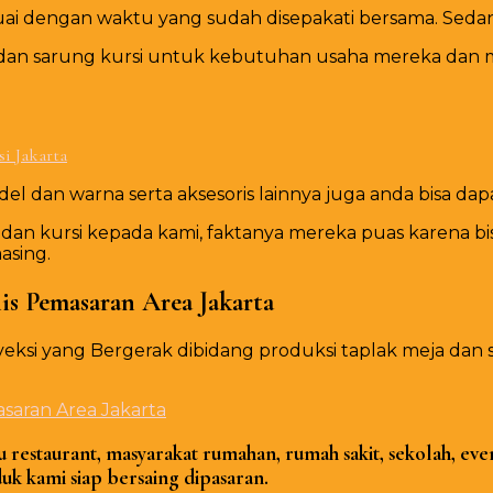
esuai dengan waktu yang sudah disepakati bersama. 
 dan sarung kursi untuk kebutuhan usaha mereka dan me
i Jakarta
 dan warna serta aksesoris lainnya juga anda bisa dapat
n kursi kepada kami, faktanya mereka puas karena bis
asing.
is Pemasaran Area Jakarta
eksi yang Bergerak dibidang produksi taplak meja da
restaurant, masyarakat rumahan, rumah sakit, sekolah, even
k kami siap bersaing dipasaran.