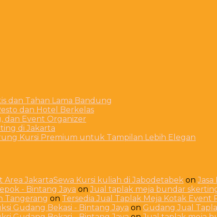
stis dan Tahan Lama Bandung
esto dan Hotel Berkelas
g, dan Event Organizer
ing di Jakarta
arung Kursi Premium untuk Tampilan Lebih Elegan
 Area JakartaSewa Kursi kuliah di Jabodetabek
on
Jasa
Depok - Bintang Jaya
on
Jual taplak meja bundar skerti
ah Tangerang
on
Tersedia Jual Taplak Meja Kotak Even
ksi Gudang Bekasi - Bintang Jaya
on
Gudang Jual Taplak
ksi Gudang Bekasi - Bintang Jaya
on
Jual taplak meja 