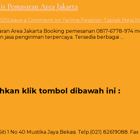
is Pemasaran Area Jakarta
025
Leave a Comment
on Terima Pesanan Taplak Meja Ko
aran Area Jakarta Booking pemesanan 0817-6778-974 m
asa pengiriman terpercaya. Tersedia berbagai …
an klik tombol dibawah ini :
 Siti 1 No 40 Mustika Jaya Bekasi. Telp.(021) 82619088. F