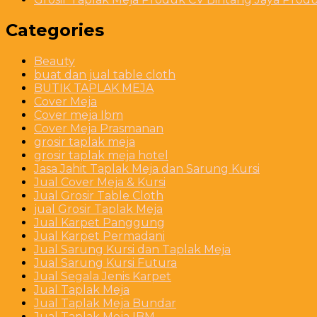
Categories
Beauty
buat dan jual table cloth
BUTIK TAPLAK MEJA
Cover Meja
Cover meja Ibm
Cover Meja Prasmanan
grosir taplak meja
grosir taplak meja hotel
Jasa Jahit Taplak Meja dan Sarung Kursi
Jual Cover Meja & Kursi
Jual Grosir Table Cloth
jual Grosir Taplak Meja
Jual Karpet Panggung
Jual Karpet Permadani
Jual Sarung Kursi dan Taplak Meja
Jual Sarung Kursi Futura
Jual Segala Jenis Karpet
Jual Taplak Meja
Jual Taplak Meja Bundar
Jual Taplak Meja IBM