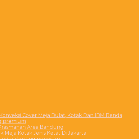
 Konveksi Cover Meja Bulat, Kotak Dan IBM Benda
ng premium
t Prasmanan Area Bandung
 Meja Kotak Jenis Ketat Di Jakarta
bundar skerting premium