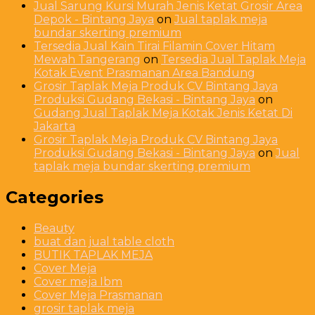
Jual Sarung Kursi Murah Jenis Ketat Grosir Area
Depok - Bintang Jaya
on
Jual taplak meja
bundar skerting premium
Tersedia Jual Kain Tirai Filamin Cover Hitam
Mewah Tangerang
on
Tersedia Jual Taplak Meja
Kotak Event Prasmanan Area Bandung
Grosir Taplak Meja Produk CV Bintang Jaya
Produksi Gudang Bekasi - Bintang Jaya
on
Gudang Jual Taplak Meja Kotak Jenis Ketat Di
Jakarta
Grosir Taplak Meja Produk CV Bintang Jaya
Produksi Gudang Bekasi - Bintang Jaya
on
Jual
taplak meja bundar skerting premium
Categories
Beauty
buat dan jual table cloth
BUTIK TAPLAK MEJA
Cover Meja
Cover meja Ibm
Cover Meja Prasmanan
grosir taplak meja