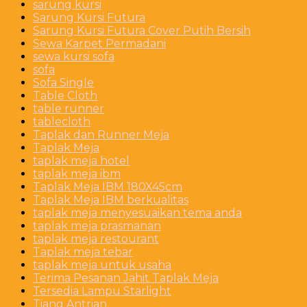
sarung kursi
Sarung Kursi Futura
Sarung Kursi Futura Cover Putih Bersih
Sewa Karpet Permadani
sewa kursi sofa
sofa
Sofa Single
Table Cloth
table runner
tablecloth
Taplak dan Runner Meja
Taplak Meja
taplak meja hotel
taplak meja ibm
Taplak Meja IBM 180X45cm
Taplak Meja IBM berkualitas
taplak meja menyesuaikan tema anda
taplak meja prasmanan
taplak meja restourant
Taplak meja tebar
taplak meja untuk usaha
Terima Pesanan Jahit Taplak Meja
Tersedia Lampu Starlight
Tiang Antrian