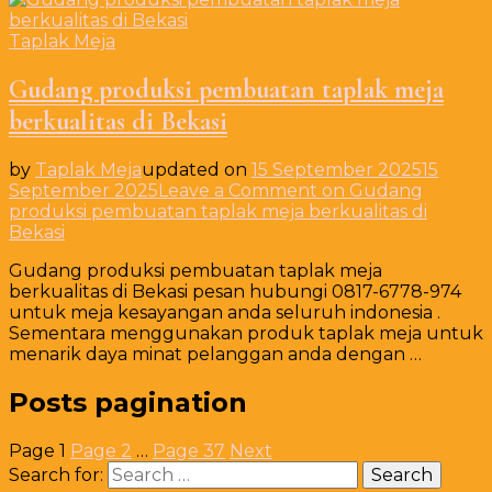
Taplak Meja
Gudang produksi pembuatan taplak meja
berkualitas di Bekasi
by
Taplak Meja
updated on
15 September 2025
15
September 2025
Leave a Comment
on Gudang
produksi pembuatan taplak meja berkualitas di
Bekasi
Gudang produksi pembuatan taplak meja
berkualitas di Bekasi pesan hubungi 0817-6778-974
untuk meja kesayangan anda seluruh indonesia .
Sementara menggunakan produk taplak meja untuk
menarik daya minat pelanggan anda dengan …
Posts pagination
Page
1
Page
2
…
Page
37
Next
Search for: