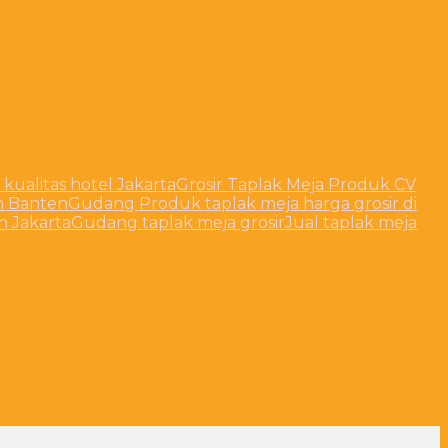
 kualitas hotel Jakarta
Grosir Taplak Meja Produk CV
h Banten
Gudang Produk taplak meja harga grosir di
 Jakarta
Gudang taplak meja grosir
Jual taplak meja