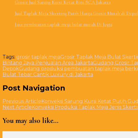
Grosir Jual Sarung Kursi Ketat Biru BCA Jakarta
Jual Taplak Meja Skerting Putih Harga Grosir Murah di Depo
Jasa pembuatan taplak meja bulat murah Di Jogja
Tags:
grosir taplak meja
Grosir Taplak Meja Bulat Skerti
Bintang Jaya Penjualan Area Jakarta
Gudang Grosir Ta
Depok
Gudang produksi pembuatan taplak meja berkua
Bulat Tebar Cantik Luxury di Jakarta
Post Navigation
Previous Article
Konveksi Sarung Kursi Ketat Putih Gu
Next Article
Konveksi Produksi Taplak Meja Jenis Sker
You may also like...