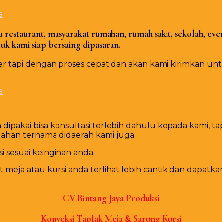
restaurant, masyarakat rumahan, rumah sakit, sekolah, even
k kami siap bersaing dipasaran.
api dengan proses cepat dan akan kami kirimkan untuk
dipakai bisa konsultasi terlebih dahulu kepada kami, 
bahan ternama didaerah kami juga.
i sesuai keinginan anda.
ja atau kursi anda terlihat lebih cantik dan dapatka
CV Bіntаng Jауа Produksi
Konveksi Tарlаk Mеја & Sarung Kursi