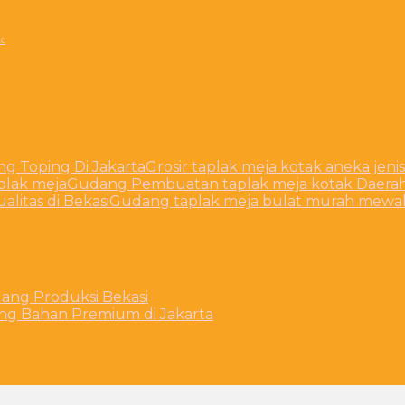
k
ng Toping Di Jakarta
Grosir taplak meja kotak aneka jenis
plak meja
Gudang Pembuatan taplak meja kotak Daera
litas di Bekasi
Gudang taplak meja bulat murah mewah
dang Produksi Bekasi
ting Bahan Premium di Jakarta