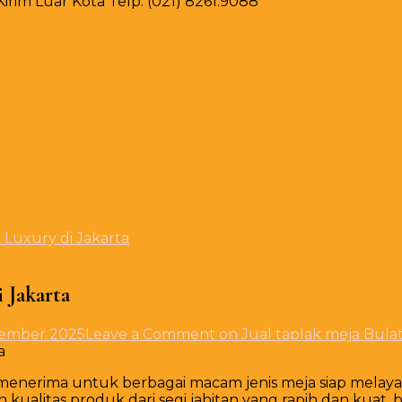
rim Luar Kota Telp. (021) 8261.9088
 Luxury di Jakarta
 Jakarta
tember 2025
Leave a Comment
on Jual taplak meja Bulat
a menerima untuk berbagai macam jenis meja siap melaya
kualitas produk dari segi jahitan yang rapih dan kuat, 