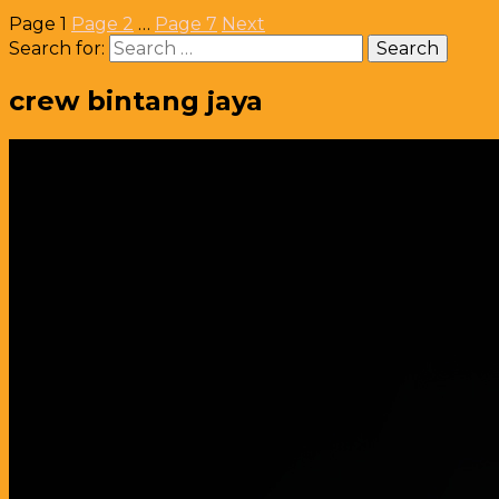
Page
1
Page
2
…
Page
7
Next
Search for:
crew bintang jaya