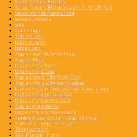
Sarung Kursi Futura
Sarung Kursi Futura Cover Putih Bersih
Sewa Karpet Permadani
sewa kursi sofa
sofa
Sofa Single
Table Cloth
table runner
tablecloth
Taplak dan Runner Meja
Taplak Meja
taplak meja hotel
taplak meja ibm
Taplak Meja IBM 180X45cm
Taplak Meja IBM berkualitas
taplak meja menyesuaikan tema anda
taplak meja prasmanan
taplak meja restourant
Taplak meja tebar
taplak meja untuk usaha
Terima Pesanan Jahit Taplak Meja
Tersedia Lampu Starlight
Tiang Antrian
Tirai Filamin Hitam