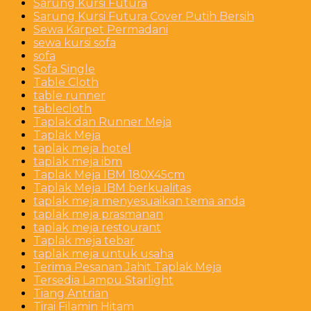
Sarung Kursi Futura
Sarung Kursi Futura Cover Putih Bersih
Sewa Karpet Permadani
sewa kursi sofa
sofa
Sofa Single
Table Cloth
table runner
tablecloth
Taplak dan Runner Meja
Taplak Meja
taplak meja hotel
taplak meja ibm
Taplak Meja IBM 180X45cm
Taplak Meja IBM berkualitas
taplak meja menyesuaikan tema anda
taplak meja prasmanan
taplak meja restourant
Taplak meja tebar
taplak meja untuk usaha
Terima Pesanan Jahit Taplak Meja
Tersedia Lampu Starlight
Tiang Antrian
Tirai Filamin Hitam