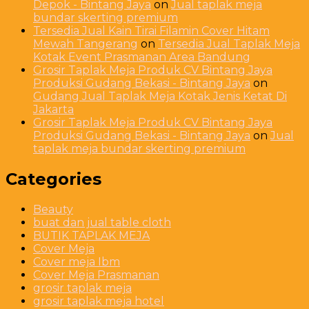
Depok - Bintang Jaya
on
Jual taplak meja
bundar skerting premium
Tersedia Jual Kain Tirai Filamin Cover Hitam
Mewah Tangerang
on
Tersedia Jual Taplak Meja
Kotak Event Prasmanan Area Bandung
Grosir Taplak Meja Produk CV Bintang Jaya
Produksi Gudang Bekasi - Bintang Jaya
on
Gudang Jual Taplak Meja Kotak Jenis Ketat Di
Jakarta
Grosir Taplak Meja Produk CV Bintang Jaya
Produksi Gudang Bekasi - Bintang Jaya
on
Jual
taplak meja bundar skerting premium
Categories
Beauty
buat dan jual table cloth
BUTIK TAPLAK MEJA
Cover Meja
Cover meja Ibm
Cover Meja Prasmanan
grosir taplak meja
grosir taplak meja hotel