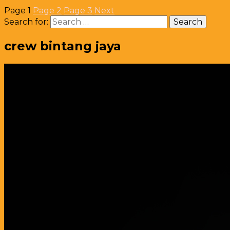
Page
1
Page
2
Page
3
Next
Search for:
crew bintang jaya