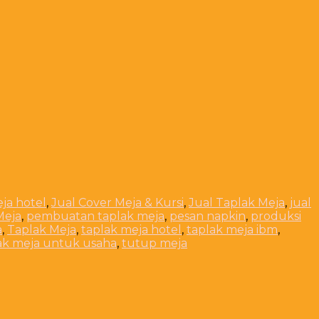
eja hotel
,
Jual Cover Meja & Kursi
,
Jual Taplak Meja
,
jual
Meja
,
pembuatan taplak meja
,
pesan napkin
,
produksi
a
,
Taplak Meja
,
taplak meja hotel
,
taplak meja ibm
,
ak meja untuk usaha
,
tutup meja