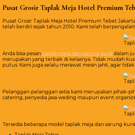
Pusat Grosir Taplak Meja Hotel Premium Tebe
Pusat Grosir Taplak Meja Hotel Premium Tebet Jakarta
telah berdiri sejak tahun 2010. Kami telah berpengalam
Tapl
Anda bisa pesan
taplak meja dan sarung kursi
dalam ju
merupakan yang terbaik di kelasnya. Tidak mudah k
putus. Kami juga selalu merawat mesin jahit, agar tida
Tapl
Pelanggan-pelanggan setia kami merupakan pihak-pihak
catering, penyedia jasa weding maupun event organizer,
Tapl
Tersedia beberapa model taplak meja dan sarung kursi y
Taplak Meja Tebar