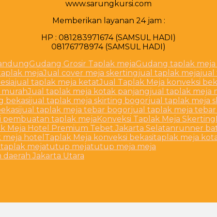
www.sarungkursi.com
Memberikan layanan 24 jam :
HP : 081283971674 (SAMSUL HADI)
08176778974 (SAMSUL HADI)
bandung
Gudang Grosir Taplak meja
Gudang taplak meja
 taplak meja
Jual cover meja skerting
jual taplak meja
jual
esia
jual taplak meja ketat
Jual Taplak Meja konveksi bek
k murah
Jual taplak meja kotak panjang
jual taplak meja
ng bekasi
jual taplak meja skirting bogor
jual taplak meja 
bekasi
jual taplak meja tebar bogor
jual taplak meja teba
i pembuatan taplak meja
Konveksi Taplak Meja Skerting
ak Meja Hotel Premium Tebet Jakarta Selatan
runner bat
k meja hotel
Taplak Meja konveksi bekasi
taplak meja kot
 taplak meja
tutup meja
tutup meja meja
m daerah Jakarta Utara