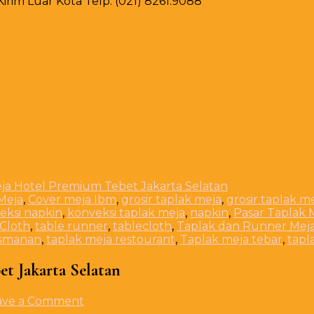
rim Luar Kota Telp. (021) 8261.9088
eja Hotel Premium Tebet Jakarta Selatan
Meja
,
Cover meja Ibm
,
grosir taplak meja
,
grosir taplak m
eksi napkin
,
konveksi taplak meja
,
napkin
,
Pasar Taplak 
 Cloth
,
table runner
,
tablecloth
,
Taplak dan Runner Mej
asmanan
,
taplak meja restourant
,
Taplak meja tebar
,
tapl
t Jakarta Selatan
on
ave a Comment
Pusat