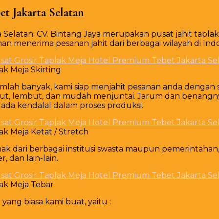
Grosir
t Jakarta Selatan
Taplak
Meja
 Selatan. CV. Bintang Jaya merupakan pusat jahit tapla
Hotel
an menerima pesanan jahit dari berbagai wilayah di Indo
Premium
Tebet
Jakarta
ak Meja Skirting
Selatan
mlah banyak, kami siap menjahit pesanan anda dengan
usut, lembut, dan mudah menjuntai. Jarum dan benang
k ada kendalal dalam proses produksi.
ak Meja Ketat / Stretch
 dari berbagai institusi swasta maupun pemerintahan, h
 dan lain-lain.
ak Meja Tebar
ang biasa kami buat, yaitu :