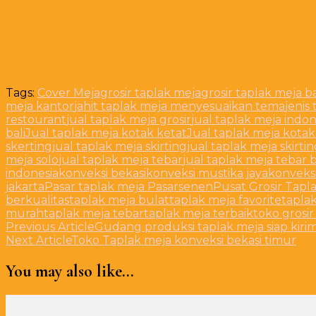
Tags:
Cover Meja
grosir taplak meja
grosir taplak meja 
meja kantor
jahit taplak meja menyesuaikan tema
jenis
restourant
jual taplak meja grosir
jual taplak meja indon
bali
Jual taplak meja kotak ketat
Jual taplak meja kota
skerting
jual taplak meja skirting
jual taplak meja skirti
meja solo
jual taplak meja tebar
jual taplak meja tebar 
indonesia
konveksi bekasi
konveksi mustika jaya
konveks
jakarta
Pasar taplak meja Pasarsenen
Pusat Grosir Tapl
berkualitas
taplak meja bulat
taplak meja favorite
tapla
murah
taplak meja tebar
taplak meja terbaik
toko grosir
Post
Previous Article
Gudang produksi taplak meja siap kiri
Next Article
Toko Taplak meja konveksi bekasi timur
Navigation
You may also like...