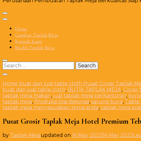
Perusahaan Pembuatan Taplak Meja Berkualitas Siap Ki
Home
Gambar Taplak Meja
Kontak Kami
Model Taplak Meja
Search
for:
Home
buat dan jual table cloth
Pusat Grosir Taplak M
buat dan jual table cloth
,
BUTIK TAPLAK MEJA
,
Cover 
taplak meja makan
,
jual taplak meja perkantoran
,
konv
taplak meja
,
Produksi tirai dekorasi
,
sarung kursi
,
Table
taplak meja menyesuaikan tema anda
,
taplak meja pr
Pusat Grosir Taplak Meja Hotel Premium Tebe
by
Taplak Meja
updated on
16 May 2023
16 May 2023
Le