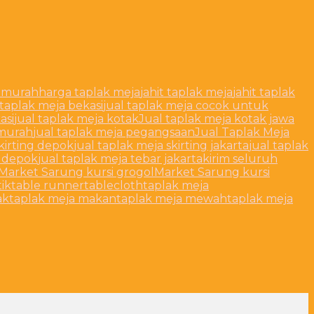
 murah
harga taplak meja
jahit taplak meja
jahit taplak
 taplak meja bekasi
jual taplak meja cocok untuk
asi
jual taplak meja kotak
Jual taplak meja kotak jawa
 murah
jual taplak meja pegangsaan
Jual Taplak Meja
skirting depok
jual taplak meja skirting jakarta
jual taplak
r depok
jual taplak meja tebar jakarta
kirim seluruh
Market Sarung kursi grogol
Market Sarung kursi
ik
table runner
tablecloth
taplak meja
ak
taplak meja makan
taplak meja mewah
taplak meja