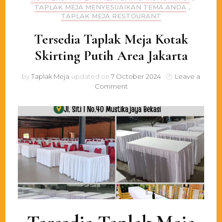
TAPLAK MEJA MENYESUAIKAN TEMA ANDA
,
TAPLAK MEJA RESTOURANT
Tersedia Taplak Meja Kotak
Skirting Putih Area Jakarta
by
Taplak Meja
updated on
7 October 2024
Leave a
on
Comment
Tersedia
Taplak
Meja
Kotak
Skirting
Putih
Area
Jakarta