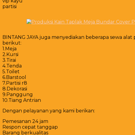
vip kayu
partisi
BINTANG JAYA juga menyediakan beberapa sewa alat pe
berikut:
1.Meja
2.Kursi
3.Tirai
4.Tenda
5.Toilet
6.Barstool
7.Partisi r8
8.Dekorasi
9.Panggung
10.Tiang Antrian
Dengan pelayanan yang kami berikan:
Pemesanan 24 jam
Respon cepat tanggap
Barang berkualitas