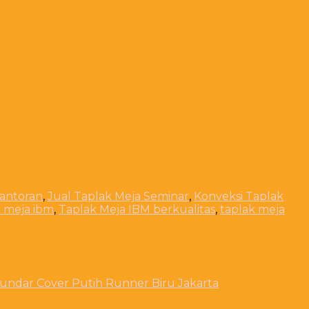
kantoran
,
Jual Taplak Meja Seminar
,
Konveksi Taplak
k meja ibm
,
Taplak Meja IBM berkualitas
,
taplak meja
Bundar Cover Putih Runner Biru Jakarta