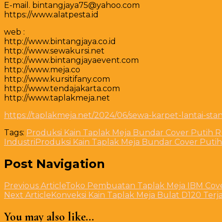
E-mail. bintangjaya75@yahoo.com
https://www.alatpesta.id
web :
http://www.bintangjaya.co.id
http://www.sewakursi.net
http://www.bintangjayaevent.com
http://www.meja.co
http://www.kursitifany.com
http://www.tendajakarta.com
http://www.taplakmeja.net
https://taplakmeja.net/2024/06/sewa-karpet-lantai-st
Tags:
Produksi Kain Taplak Meja Bundar Cover Putih R
Industri
Produksi Kain Taplak Meja Bundar Cover Puti
Post Navigation
Previous Article
Toko Pembuatan Taplak Meja IBM Cover
Next Article
Konveksi Kain Taplak Meja Bulat D120 Ter
You may also like...