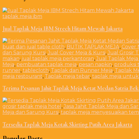
taplak meja ibm
Jual Taplak Meja IBM Strech Hitam Mewah Jakarta
buat dan jual table cloth
,
BUTIK TAPLAK MEJA
,
Cover 
dan Sarung Kursi
,
Jual Cover Meja & Kursi
,
Jual Grosir 
makan
,
jual taplak meja perkantoran
,
Jual Taplak Meja
Meja
,
pembuatan taplak meja
,
pesan napkin
,
produksi 
runner
,
tablecloth
,
Taplak dan Runner Meja
,
Taplak M
meja restourant
,
Taplak meja tebar
,
taplak meja untuk
Terima Pesanan Jahit Taplak Meja Ketat Medan Satria Bek
grosir taplak meja hotel
,
Jasa Jahit Taplak Meja dan Sa
Meja dan Sarung Kursi
,
taplak meja menyesuaikan tem
Tersedia Taplak Meja Kotak Skirting Putih Area Jakarta
Popular Posts