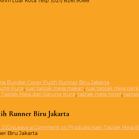
rim Luar Kota Telp. (021) 8261.9088
eja Bundar Cover Putih Runner Biru Jakarta
rung Kursi
,
jual taplak meja makan
,
jual taplak meja per
 Taplak Meja dan Sarung Kursi
,
taplak meja hotel
,
tapla
ih Runner Biru Jakarta
r 2024
Leave a Comment
on Produksi Kain Taplak Meja 