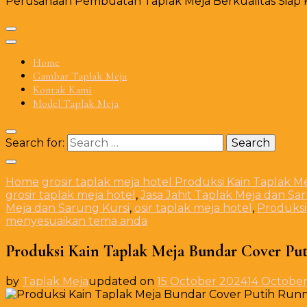
Perusahaan Pembuatan Taplak Meja Berkualitas Siap Ki
Home
Gambar Taplak Meja
Kontak Kami
Model Taplak Meja
Search for:
Home
grosir taplak meja hotel
Produksi Kain Taplak M
grosir taplak meja hotel
,
Jasa Jahit Taplak Meja dan Sa
Meja dan Sarung Kursi
,
osir taplak meja hotel
,
Produksi
menyesuaikan tema anda
Produksi Kain Taplak Meja Bundar Cover Put
by
Taplak Meja
updated on
15 October 2024
14 Octobe