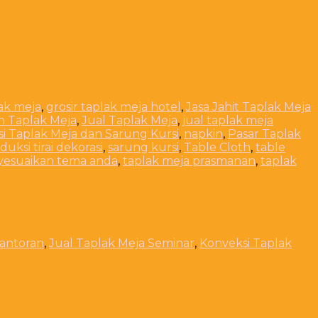
lak meja
,
grosir taplak meja hotel
,
Jasa Jahit Taplak Meja
n Taplak Meja
,
Jual Taplak Meja
,
jual taplak meja
i Taplak Meja dan Sarung Kursi
,
napkin
,
Pasar Taplak
duksi tirai dekorasi
,
sarung kursi
,
Table Cloth
,
table
yesuaikan tema anda
,
taplak meja prasmanan
,
taplak
kantoran
,
Jual Taplak Meja Seminar
,
Konveksi Taplak