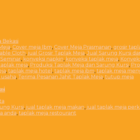
Meja
,
Cover meja Ibm
,
Cover Meja Prasmanan
,
grosir tap
Table Cloth
,
jual Grosir Taplak Meja
,
Jual Sarung Kursi da
 Seminar
,
konveksi napkin
,
konveksi taplak meja
,
Konveks
taplak meja
,
Produksi Taplak Meja dan Sarung Kursi
,
Pro
eja
,
taplak meja hotel
,
taplak meja ibm
,
taplak meja men
 usaha
,
Terima Pesanan Jahit Taplak Meja
,
tutup meja
asi
rung Kursi
,
jual taplak meja makan
,
jual taplak meja per
a anda
,
taplak meja restourant