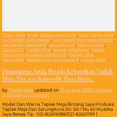
Cover Meja
,
grosir taplak meja hotel
,
Jual Taplak Meja
,
jual taplak meja makan
,
jual taplak meja perkantoran
,
osir taplak meja hotel
,
sarung kursi
,
table runner
,
tablecloth
,
Taplak Meja
,
taplak meja hotel
,
taplak
meja menyesuaikan tema anda
,
taplak meja
restourant
,
taplak meja untuk usaha
,
tutup meja
Dimanapun Anda Berada Kebutuhan Taplak
Meja Tlp. 021-82619088, Pasti Beres..
by
Taplak Meja
updated on
12 August 2016
12 August
on
2016
Leave a Comment
Dimanapun
Model Dan Warna Taplak Meja Bintang Jaya Produksi
Anda
Taplak Meja Dan Sarungkursi Jln. Siti 1 No 40 Mustika
Berada
Jaya Bekasi Tlp : 021-82619088/021-82601199 (
Kebutuhan