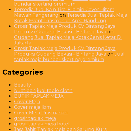
bundar skerting premium
Tersedia Jual Kain Tirai Filamin Cover Hitam
Mewah Tangerang
on
Tersedia Jual Taplak Meja
Kotak Event Prasmanan Area Bandung
Grosir Taplak Meja Produk CV Bintang Jaya
Produksi Gudang Bekasi - Bintang Jaya
on
Gudang Jual Taplak Meja Kotak Jenis Ketat Di
Jakarta
Grosir Taplak Meja Produk CV Bintang Jaya
Produksi Gudang Bekasi - Bintang Jaya
on
Jual
taplak meja bundar skerting premium
Categories
Beauty
buat dan jual table cloth
BUTIK TAPLAK MEJA
Cover Meja
Cover meja Ibm
Cover Meja Prasmanan
grosir taplak meja
grosir taplak meja hotel
Jasa Jahit Taplak Meja dan Sarung Kursi