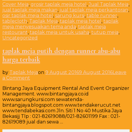
Cover Meja
,
grosir taplak meja hotel
,
Jual Taplak Meja
,
jual taplak meja makan
,
jual taplak meja perkantoran
,
osir taplak meja hotel
,
sarung kursi
,
table runner
,
tablecloth
,
Taplak Meja
,
taplak meja hotel
,
taplak
meja menyesuaikan tema anda
,
taplak meja
restourant
,
taplak meja untuk usaha
,
tutup meja
,
Uncategorized
taplak meja putih dengan runner abu-abu
harga terbaik
by
Taplak Meja
on
9 August 2016
9 August 2016
Leave
on
a Comment
taplak
Bintang Jaya Equipment Rental And Event Organizer
meja
Management. www.bintangjaya.co.id
putih
www.sarungkursi.com sewatenda-
dengan
bintangjaya.blogspot.com www.tendakerucut.net
runner
www.tendabekasi.com Jln. Siti 1 No 40 Mustika Jaya
abu-
Bekasijj Tlp : 021-82619088/021-82601199 Fax : 021-
abu
82619089 jual dan sewa …
harga
terbaik