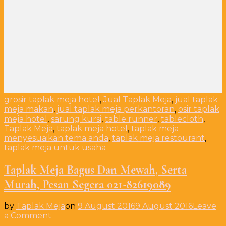
grosir taplak meja hotel
,
Jual Taplak Meja
,
jual taplak
meja makan
,
jual taplak meja perkantoran
,
osir taplak
meja hotel
,
sarung kursi
,
table runner
,
tablecloth
,
Taplak Meja
,
taplak meja hotel
,
taplak meja
menyesuaikan tema anda
,
taplak meja restourant
,
taplak meja untuk usaha
Taplak Meja Bagus Dan Mewah, Serta
Murah, Pesan Segera 021-82619089
by
Taplak Meja
on
9 August 2016
9 August 2016
Leave
on
a Comment
Taplak