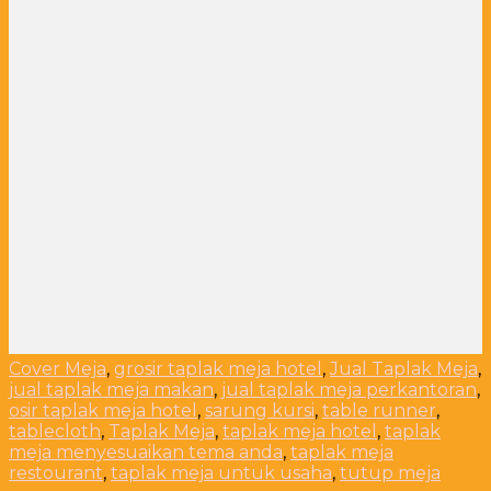
Cover Meja
,
grosir taplak meja hotel
,
Jual Taplak Meja
,
jual taplak meja makan
,
jual taplak meja perkantoran
,
osir taplak meja hotel
,
sarung kursi
,
table runner
,
tablecloth
,
Taplak Meja
,
taplak meja hotel
,
taplak
meja menyesuaikan tema anda
,
taplak meja
restourant
,
taplak meja untuk usaha
,
tutup meja