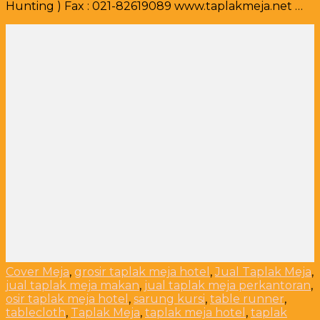
Hunting ) Fax : 021-82619089 www.taplakmeja.net …
Taplak
Meja
Tlp.
021-
82619088,
Pasti
Beres..
Cover Meja
,
grosir taplak meja hotel
,
Jual Taplak Meja
,
jual taplak meja makan
,
jual taplak meja perkantoran
,
osir taplak meja hotel
,
sarung kursi
,
table runner
,
tablecloth
,
Taplak Meja
,
taplak meja hotel
,
taplak