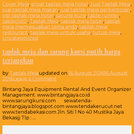
Cover Meja
,
grosir taplak meja hotel
,
Jual Taplak Meja
,
jual taplak meja makan
,
jual taplak meja perkantoran
,
osir taplak meja hotel
,
sarung kursi
,
table runner
,
tablecloth
,
Taplak Meja
,
taplak meja hotel
,
taplak
meja menyesuaikan tema anda
,
taplak meja
restourant
,
taplak meja untuk usaha
,
tutup meja
,
Uncategorized
taplak meja dan sarung kursi putih harga
terjangkau
by
Taplak Meja
updated on
16 August 2016
16 August
on
2016
Leave a Comment
taplak
Bintang Jaya Equipment Rental And Event Organizer
meja
Management. www.bintangjaya.co.id
dan
www.sarungkursi.com sewatenda-
sarung
bintangjaya.blogspot.com www.tendakerucut.net
kursi
www.tendabekasi.com Jln. Siti 1 No 40 Mustika Jaya
putih
Bekasijj Tlp : …
harga
terjangkau