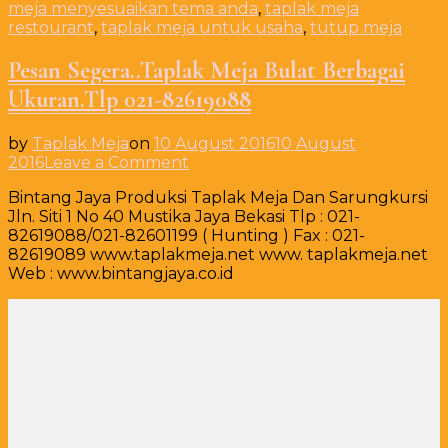
meja menyesuaikan tema anda
,
taplak meja
restourant
,
taplak meja untuk usaha
,
tutup meja
Pesan Segera..Taplak Meja Bulat Berbagai
Ukuran.Tlp 021-82619088
by
Taplak Meja
on
10 August 2016
10 August
on
2016
Leave a Comment
Pesan
Bintang Jaya Produksi Taplak Meja Dan Sarungkursi
Segera..Taplak
Jln. Siti 1 No 40 Mustika Jaya Bekasi Tlp : 021-
Meja
82619088/021-82601199 ( Hunting ) Fax : 021-
Bulat
82619089 www.taplakmeja.net www. taplakmeja.net
Berbagai
Web : www.bintangjaya.co.id
Ukuran.Tlp
021-
82619088