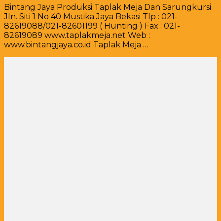
Bintang Jaya Produksi Taplak Meja Dan Sarungkursi
Meja
Jln. Siti 1 No 40 Mustika Jaya Bekasi Tlp : 021-
Bagus
82619088/021-82601199 ( Hunting ) Fax : 021-
Dan
82619089 www.taplakmeja.net Web :
Mewah,
www.bintangjaya.co.id Taplak Meja …
Serta
Murah,
Pesan
Segera
021-
82619089