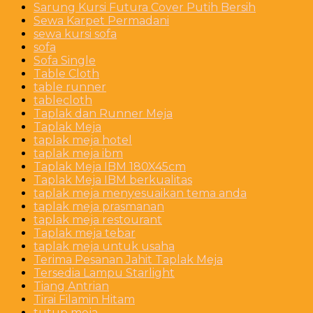
Sarung Kursi Futura Cover Putih Bersih
Sewa Karpet Permadani
sewa kursi sofa
sofa
Sofa Single
Table Cloth
table runner
tablecloth
Taplak dan Runner Meja
Taplak Meja
taplak meja hotel
taplak meja ibm
Taplak Meja IBM 180X45cm
Taplak Meja IBM berkualitas
taplak meja menyesuaikan tema anda
taplak meja prasmanan
taplak meja restourant
Taplak meja tebar
taplak meja untuk usaha
Terima Pesanan Jahit Taplak Meja
Tersedia Lampu Starlight
Tiang Antrian
Tirai Filamin Hitam
tutup meja