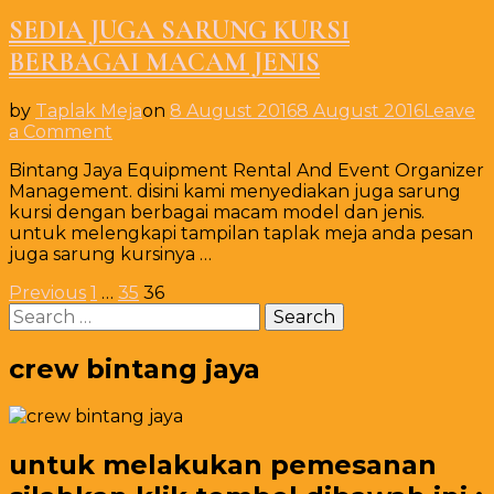
SEDIA JUGA SARUNG KURSI
BERBAGAI MACAM JENIS
by
Taplak Meja
on
8 August 2016
8 August 2016
Leave
on
a Comment
SEDIA
Bintang Jaya Equipment Rental And Event Organizer
JUGA
Management. disini kami menyediakan juga sarung
SARUNG
kursi dengan berbagai macam model dan jenis.
KURSI
untuk melengkapi tampilan taplak meja anda pesan
BERBAGAI
juga sarung kursinya …
MACAM
JENIS
Posts
Page
Page
Page
Previous
1
…
35
36
Search
pagination
for:
crew bintang jaya
untuk melakukan pemesanan