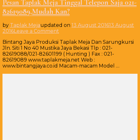
Pesan Taplak Meja Tinggal Telepon Saja 021-
82619089,Mudah Kan?
by
Taplak Meja
updated on
13 August 2016
13 August
on
2016
Leave a Comment
Pesan
Bintang Jaya Produksi Taplak Meja Dan Sarungkursi
Taplak
Jln. Siti 1 No 40 Mustika Jaya Bekasi Tlp : 021-
Meja
82619088/021-82601199 ( Hunting ) Fax : 021-
Tinggal
82619089 www.taplakmeja.net Web :
Telepon
www.bintangjaya.co.id Macam-macam Model …
Saja
021-
82619089,Mudah
Kan?