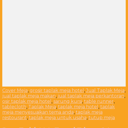
Cover Meja
,
grosir taplak meja hotel
,
Jual Taplak Meja
,
jual taplak meja makan
,
jual taplak meja perkantoran
,
osir taplak meja hotel
,
sarung kursi
,
table runner
,
tablecloth
,
Taplak Meja
,
taplak meja hotel
,
taplak
meja menyesuaikan tema anda
,
taplak meja
restourant
,
taplak meja untuk usaha
,
tutup meja