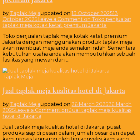
by
Taplak Meja
updated on
13 October 2025
13
October 2025
Leave a Comment
on Toko penjualan
taplak meja kotak ketat premium Jakarta
Toko penjualan taplak meja kotak ketat premium
Jakarta dengan menggunakan produk taplak meja
akan membuat meja anda semakin indah. Sementara
kebutuhan usaha anda akan membutuhkan sebuah
fasilitas yang mewah dan …
Taplak Meja
Jual taplak meja kualitas hotel di Jakarta
by
Taplak Meja
updated on
26 March 2025
26 March
2025
Leave a Comment
on Jual taplak meja kualitas
hotel di Jakarta
Jual taplak meja kualitas hotel di Jakarta, pusat
produksi siap di pesan dalam jumlah besar dan dapat
kami proses langsung oleh tim konveksi kami yang