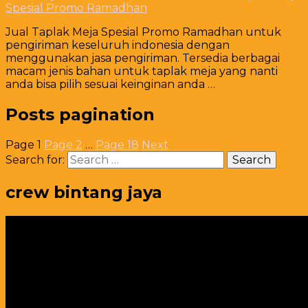
Spesial Promo Ramadhan
Jual Taplak Meja Spesial Promo Ramadhan untuk
pengiriman keseluruh indonesia dengan
menggunakan jasa pengiriman. Tersedia berbagai
macam jenis bahan untuk taplak meja yang nanti
anda bisa pilih sesuai keinginan anda …
Posts pagination
Page
1
Page
2
…
Page
18
Next
Search for:
crew bintang jaya