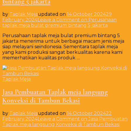
bintang 5 jakarta
by
Taplak Meja
updated on
14 October 2024
29
February 2024
Leave a Comment
on Perusahaan
taplak meja bulat premium bintang 5 jakarta
Perusahaan taplak meja bulat premium bintang 5
jakarta menerima untuk berbagai macam jenis meja
siap melayani seindonesia. Sementara taplak meja
yang kami produksi sangat berkualitas karena kami
memerhatikan kualitas produk …
Taplak Meja
Jasa Pembuatan Taplak meja langsung
Konveksi di Tambun Bekasi
by
Taplak Meja
updated on
14 October 2024
22
February 2024
Leave a Comment
on Jasa Pembuatan
Taplak meja langsung Konveksi di Tambun Bekasi