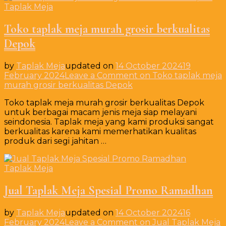
Taplak Meja
Toko taplak meja murah grosir berkualitas
Depok
by
Taplak Meja
updated on
14 October 2024
19
February 2024
Leave a Comment
on Toko taplak meja
murah grosir berkualitas Depok
Toko taplak meja murah grosir berkualitas Depok
untuk berbagai macam jenis meja siap melayani
seindonesia. Taplak meja yang kami produksi sangat
berkualitas karena kami memerhatikan kualitas
produk dari segi jahitan …
Taplak Meja
Jual Taplak Meja Spesial Promo Ramadhan
by
Taplak Meja
updated on
14 October 2024
16
February 2024
Leave a Comment
on Jual Taplak Meja