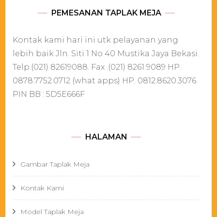
PEMESANAN TAPLAK MEJA
Kontak kami hari ini utk pelayanan yang
lebih baik Jln. Siti 1 No 40 Mustika Jaya Bekasi.
Telp.(021) 82619088. Fax .(021) 8261 9089 HP.
0878.7752.0712 (what apps) HP. 0812.8620.3076
PIN BB : 5D5E666F
HALAMAN
Gambar Taplak Meja
Kontak Kami
Model Taplak Meja