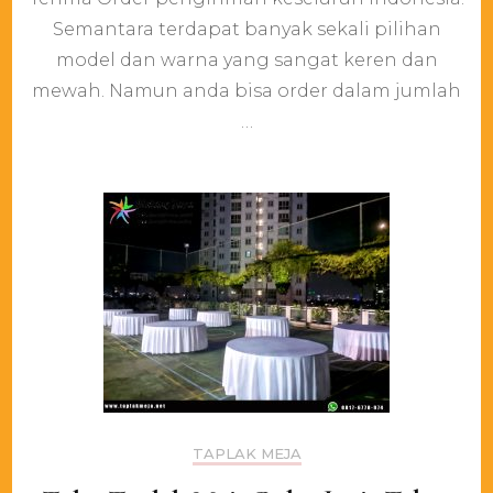
Grosiran
Semantara terdapat banyak sekali pilihan
Daerah
Karawang
model dan warna yang sangat keren dan
mewah. Namun anda bisa order dalam jumlah
…
TAPLAK MEJA