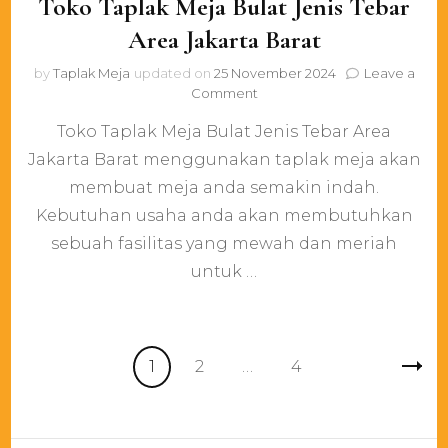
Toko Taplak Meja Bulat Jenis Tebar
Area Jakarta Barat
by
Taplak Meja
updated on
25 November 2024
Leave a
on
Comment
Toko
Toko Taplak Meja Bulat Jenis Tebar Area
Taplak
Meja
Jakarta Barat menggunakan taplak meja akan
Bulat
membuat meja anda semakin indah.
Jenis
Tebar
Kebutuhan usaha anda akan membutuhkan
Area
sebuah fasilitas yang mewah dan meriah
Jakarta
untuk …
Barat
Posts
Page
Page
Page
1
2
…
4
pagination