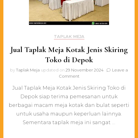
TAPLAK MEJA
Jual Taplak Meja Kotak Jenis Skiring
Toko di Depok
by
Taplak Meja
updated on
29 November 2024
Leave a
on
Comment
Jual
Jual Taplak Meja Kotak Jenis Skiring Toko di
Taplak
Meja
Depok siap terima pemesanan untuk
Kotak
berbagai macam meja kotak dan bulat seperti
Jenis
Skiring
untuk usaha maupun keperluan lainnya.
Toko
Sementara taplak meja ini sangat …
di
Depok