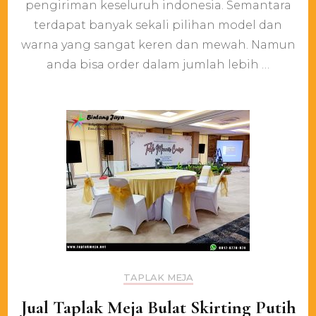
meja
pengiriman keseluruh indonesia. Semantara
produk
terdapat banyak sekali pilihan model dan
asli
bintang
warna yang sangat keren dan mewah. Namun
jaya
anda bisa order dalam jumlah lebih …
pengiriman
keseluruh
indonesia
TAPLAK MEJA
Jual Taplak Meja Bulat Skirting Putih