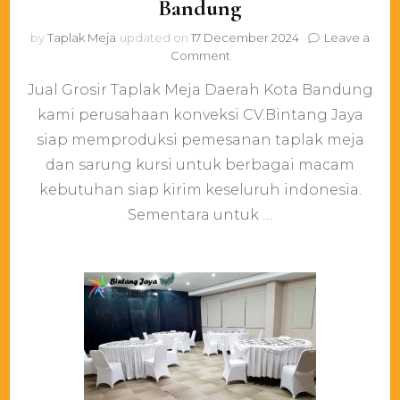
Bandung
by
Taplak Meja
updated on
17 December 2024
Leave a
on
Comment
Jual
Jual Grosir Taplak Meja Daerah Kota Bandung
Grosir
Taplak
kami perusahaan konveksi CV.Bintang Jaya
Meja
siap memproduksi pemesanan taplak meja
Daerah
Kota
dan sarung kursi untuk berbagai macam
Bandung
kebutuhan siap kirim keseluruh indonesia.
Sementara untuk …