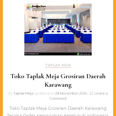
TAPLAK MEJA
Toko Taplak Meja Grosiran Daerah
Karawang
by
Taplak Meja
updated on
28 November 2024
Leave a
on
Comment
Toko
Toko Taplak Meja Grosiran Daerah Karawang
Taplak
Meja
Terima Order pengiriman keseluruh indonesia.