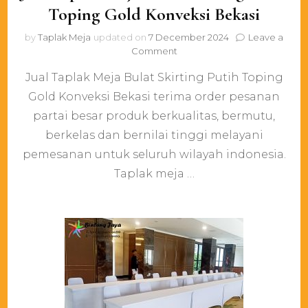
Toping Gold Konveksi Bekasi
by
Taplak Meja
updated on
7 December 2024
Leave a
on
Comment
Jual
Jual Taplak Meja Bulat Skirting Putih Toping
Taplak
Meja
Gold Konveksi Bekasi terima order pesanan
Bulat
partai besar produk berkualitas, bermutu,
Skirting
Putih
berkelas dan bernilai tinggi melayani
Toping
pemesanan untuk seluruh wilayah indonesia.
Gold
Taplak meja …
Konveksi
Bekasi