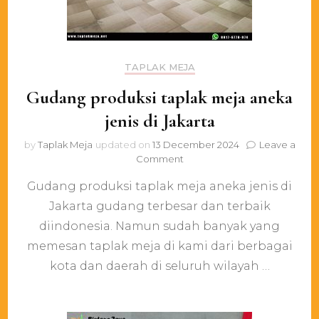
TAPLAK MEJA
Gudang produksi taplak meja aneka
jenis di Jakarta
by
Taplak Meja
updated on
13 December 2024
Leave a
on
Comment
Gudang
Gudang produksi taplak meja aneka jenis di
produksi
taplak
Jakarta gudang terbesar dan terbaik
meja
diindonesia. Namun sudah banyak yang
aneka
jenis
memesan taplak meja di kami dari berbagai
di
kota dan daerah di seluruh wilayah …
Jakarta