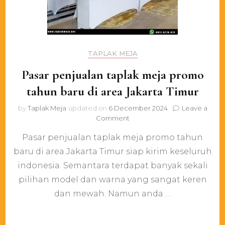
TAPLAK MEJA
Pasar penjualan taplak meja promo
tahun baru di area Jakarta Timur
by
Taplak Meja
updated on
6 December 2024
Leave a
on
Comment
Pasar
Pasar penjualan taplak meja promo tahun
penjualan
taplak
baru di area Jakarta Timur siap kirim keseluruh
meja
indonesia. Semantara terdapat banyak sekali
promo
tahun
pilihan model dan warna yang sangat keren
baru
dan mewah. Namun anda …
di
area
Jakarta