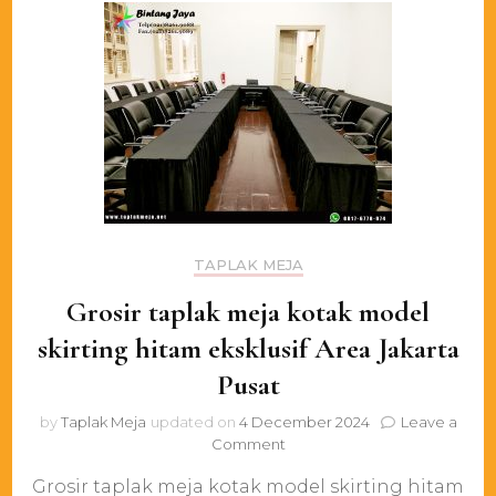
Timur
TAPLAK MEJA
Grosir taplak meja kotak model
skirting hitam eksklusif Area Jakarta
Pusat
by
Taplak Meja
updated on
4 December 2024
Leave a
on
Comment
Grosir
Grosir taplak meja kotak model skirting hitam
taplak