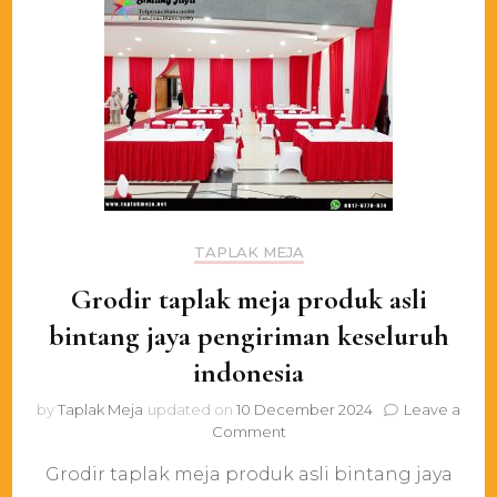
TAPLAK MEJA
Grodir taplak meja produk asli
bintang jaya pengiriman keseluruh
indonesia
by
Taplak Meja
updated on
10 December 2024
Leave a
on
Comment
Grodir
Grodir taplak meja produk asli bintang jaya
taplak