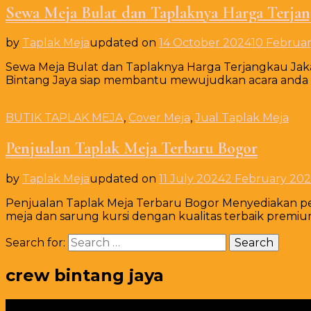
Sewa Meja Bulat dan Taplaknya Harga Terjan
by
Taplak Meja
updated on
14 October 2024
10 Februa
Sewa Meja Bulat dan Taplaknya Harga Terjangkau Jak
Bintang Jaya siap membantu mewujudkan acara anda a
BUTIK TAPLAK MEJA
,
Cover Meja
,
Jual Taplak Meja
Penjualan Taplak Meja Terbaru Bogor
by
Taplak Meja
updated on
11 July 2024
2 February 20
Penjualan Taplak Meja Terbaru Bogor Menyediakan pe
meja dan sarung kursi dengan kualitas terbaik premiu
Search for:
crew bintang jaya