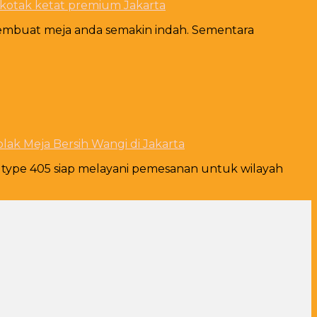
 kotak ketat premium Jakarta
embuat meja anda semakin indah. Sementara
ak Meja Bersih Wangi di Jakarta
a type 405 siap melayani pemesanan untuk wilayah