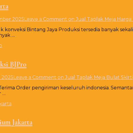
rta
mber 2025
Leave a Comment
on Jual Taplak Meja Harga 
konveksi Bintang Jaya Produksi tersedia banyak sekali p
nyak …
ksi BJPro
r 2025
Leave a Comment
on Jual Taplak Meja Bulat Skir
 Terima Order pengiriman keseluruh indonesia. Semantar
r …
ium Jakarta