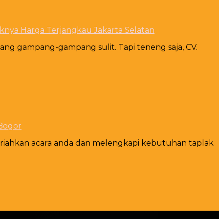
knya Harga Terjangkau Jakarta Selatan
ng gampang-gampang sulit. Tapi teneng saja, CV.
Bogor
eriahkan acara anda dan melengkapi kebutuhan taplak