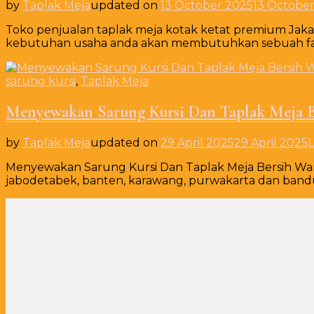
by
Taplak Meja
updated on
13 October 2025
13 Octobe
Toko penjualan taplak meja kotak ketat premium Ja
kebutuhan usaha anda akan membutuhkan sebuah fas
sarung kursi
,
Taplak Meja
Menyewakan Sarung Kursi Dan Taplak Meja Be
by
Taplak Meja
updated on
29 April 2025
29 April 2025
Menyewakan Sarung Kursi Dan Taplak Meja Bersih Wang
jabodetabek, banten, karawang, purwakarta dan band