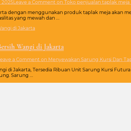
r 2025
Leave a Comment
on Toko penjualan taplak meja
karta dengan menggunakan produk taplak meja akan m
ilitas yang mewah dan …
rsih Wangi di Jakarta
Leave a Comment
on Menyewakan Sarung Kursi Dan Tapl
i di Jakarta, Tersedia Ribuan Unit Sarung Kursi Futur
ung. Sarung …